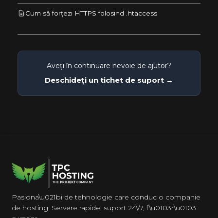
Cum să forțezi HTTPS folosind .htaccess
Aveți în continuare nevoie de ajutor?
Deschideți un tichet de suport →
Pasiona\u021bi de tehnologie care conduc o companie
de hosting. Servere rapide, suport 24\/7, f\u0103r\u0103