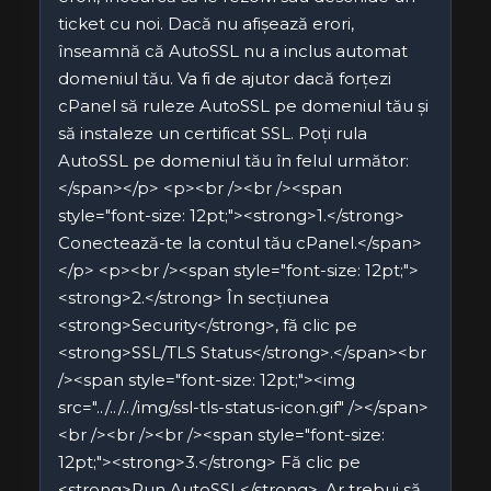
ticket cu noi. Dacă nu afișează erori,
înseamnă că AutoSSL nu a inclus automat
domeniul tău. Va fi de ajutor dacă forțezi
cPanel să ruleze AutoSSL pe domeniul tău și
să instaleze un certificat SSL. Poți rula
AutoSSL pe domeniul tău în felul următor:
</span></p> <p><br /><br /><span
style="font-size: 12pt;"><strong>1.</strong>
Conectează-te la contul tău cPanel.</span>
</p> <p><br /><span style="font-size: 12pt;">
<strong>2.</strong> În secțiunea
<strong>Security</strong>, fă clic pe
<strong>SSL/TLS Status</strong>.</span><br
/><span style="font-size: 12pt;"><img
src="../../../img/ssl-tls-status-icon.gif" /></span>
<br /><br /><br /><span style="font-size:
12pt;"><strong>3.</strong> Fă clic pe
<strong>Run AutoSSL</strong>. Ar trebui să