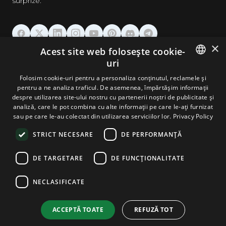
surprize.
×
Acest site web folosește cookie-
GĂZDUIRE
uri
ENGLISH
Folosim cookie-uri pentru a personaliza conținutul, reclamele și
DOMENII & EMAIL
pentru a ne analiza traficul. De asemenea, împărtășim informații
GERMAN
despre utilizarea site-ului nostru cu partenerii noștri de publicitate și
analiză, care le pot combina cu alte informații pe care le-ați furnizat
UNELTE & SECURITATE
ROMANIAN
sau pe care le-au colectat din utilizarea serviciilor lor.
Privacy Policy
STRICT NECESARE
DE PERFORMANȚĂ
COMPANIE
DE TARGETARE
DE FUNCŢIONALITATE
NECLASIFICATE
Terms and Conditions
Privacy Policy
Cookie Policy
Imprint
Disclaimer
Copyright © 2026 TPC Hosting. Toate drepturile rezervate.
ACCEPTĂ TOATE
REFUZĂ TOT