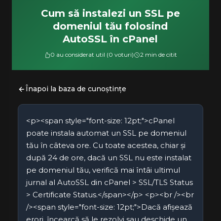
Cum să instalezi un SSL pe
domeniul tău folosind
AutoSSL în cPanel
0 au considerat util (0 voturi)
2 min de citit
Înapoi la baza de cunoștințe
<p><span style="font-size: 12pt;">cPanel
poate instala automat un SSL pe domeniul
tău în câteva ore. Cu toate acestea, chiar și
după 24 de ore, dacă un SSL nu este instalat
pe domeniul tău, verifică mai întâi ultimul
jurnal al AutoSSL din cPanel > SSL/TLS Status
> Certificate Status.</span></p> <p><br /><br
/><span style="font-size: 12pt;">Dacă afișează
erori, încearcă să le rezolvi sau deschide un