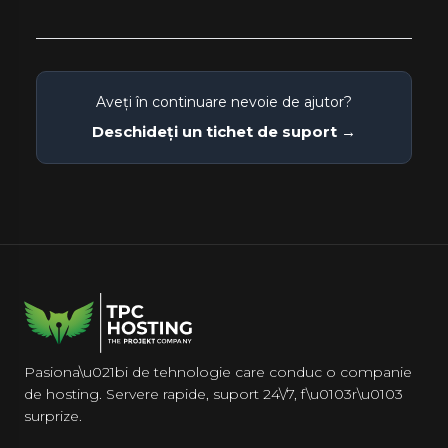
Aveți în continuare nevoie de ajutor?
Deschideți un tichet de suport →
Pasiona\u021bi de tehnologie care conduc o companie
de hosting. Servere rapide, suport 24\/7, f\u0103r\u0103
surprize.