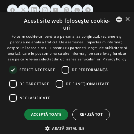
×
Acest site web folosește cookie-
GĂZDUIRE
uri
ENGLISH
Folosim cookie-uri pentru a personaliza conținutul, reclamele și
DOMENII & EMAIL
pentru a ne analiza traficul. De asemenea, împărtășim informații
GERMAN
despre utilizarea site-ului nostru cu partenerii noștri de publicitate și
analiză, care le pot combina cu alte informații pe care le-ați furnizat
UNELTE & SECURITATE
ROMANIAN
sau pe care le-au colectat din utilizarea serviciilor lor.
Privacy Policy
STRICT NECESARE
DE PERFORMANȚĂ
COMPANIE
DE TARGETARE
DE FUNCŢIONALITATE
NECLASIFICATE
Terms and Conditions
Privacy Policy
Cookie Policy
Imprint
Disclaimer
Copyright © 2026 TPC Hosting. Toate drepturile rezervate.
ACCEPTĂ TOATE
REFUZĂ TOT
ARATĂ DETALIILE