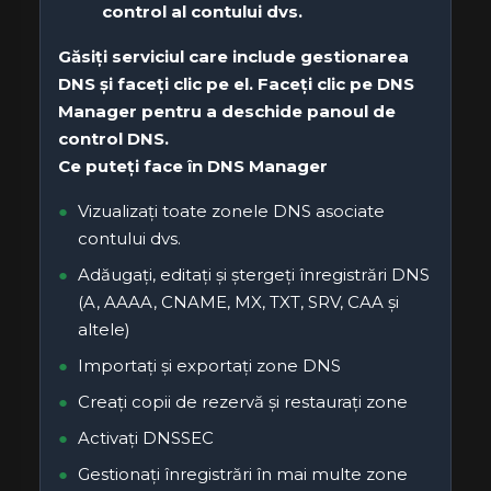
control al contului dvs.
Găsiți serviciul care include gestionarea
DNS și faceți clic pe el. Faceți clic pe
DNS
Manager
pentru a deschide panoul de
control DNS.
Ce puteți face în DNS Manager
Vizualizați toate zonele DNS asociate
contului dvs.
Adăugați, editați și ștergeți înregistrări DNS
(A, AAAA, CNAME, MX, TXT, SRV, CAA și
altele)
Importați și exportați zone DNS
Creați copii de rezervă și restaurați zone
Activați DNSSEC
Gestionați înregistrări în mai multe zone