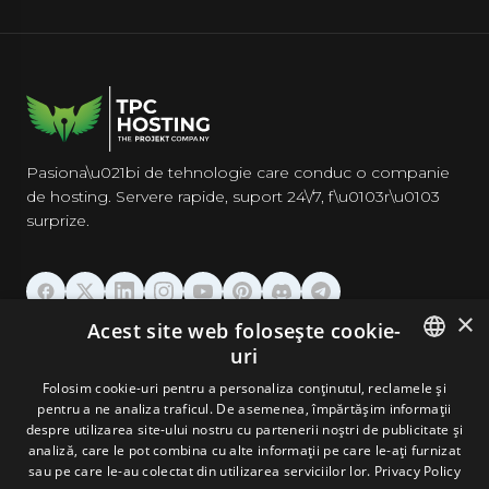
Pasiona\u021bi de tehnologie care conduc o companie
de hosting. Servere rapide, suport 24\/7, f\u0103r\u0103
surprize.
×
Acest site web folosește cookie-
GĂZDUIRE
uri
ENGLISH
Folosim cookie-uri pentru a personaliza conținutul, reclamele și
DOMENII & EMAIL
pentru a ne analiza traficul. De asemenea, împărtășim informații
GERMAN
despre utilizarea site-ului nostru cu partenerii noștri de publicitate și
analiză, care le pot combina cu alte informații pe care le-ați furnizat
UNELTE & SECURITATE
ROMANIAN
sau pe care le-au colectat din utilizarea serviciilor lor.
Privacy Policy