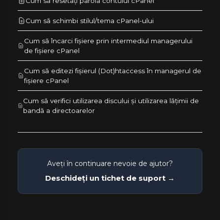
Cum să resetați parola contului cPanel
Cum să schimbi stilul/tema cPanel-ului
Cum să încarci fișiere prin intermediul managerului
de fișiere cPanel
Cum să editezi fișierul (Dot)htaccess în managerul de
fișiere cPanel
Cum să verifici utilizarea discului și utilizarea lățimii de
bandă a directoarelor
Aveți în continuare nevoie de ajutor?
Deschideți un tichet de suport →