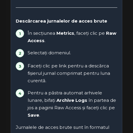
Descărcarea jurnalelor de acces brute
În secțiunea
Metrics
, faceți clic pe
Raw
Access
.
Selectați domeniul.
Faceți clic pe link pentru a descărca
fișierul jurnal comprimat pentru luna
curentă.
Pentru a păstra automat arhivele
lunare, bifați
Archive Logs
în partea de
jos a paginii Raw Access și faceți clic pe
Save
.
Jurnalele de acces brute sunt în formatul