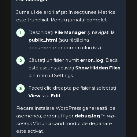
Jurnalul de erori afișat în secțiunea Metrics
este trunchiat. Pentru jurnalul complet:
Deschideți
File Manager
și navigați la
public_html
(sau rădăcina
documentelor domeniului dvs.).
Căutați un fișier numit
error_log
. Dacă
este ascuns, activați
Show Hidden Files
din meniul Settings.
Faceți clic dreapta pe fișier și selectați
View
sau
Edit
.
Fiecare instalare WordPress generează, de
asemenea, propriul fișier
debug.log
în
wp-
content/
atunci când modul de depanare
este activat.