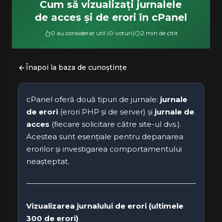
Cum să vizualizați jurnalele
de acces și de erori în cPanel
0 au considerat util (0 voturi)
2 min de citit
Înapoi la baza de cunoștințe
cPanel oferă două tipuri de jurnale:
jurnale
de erori
(erori PHP și de server) și
jurnale de
acces
(fiecare solicitare către site-ul dvs.).
Acestea sunt esențiale pentru depanarea
erorilor și investigarea comportamentului
neașteptat.
Vizualizarea jurnalului de erori (ultimele
300 de erori)