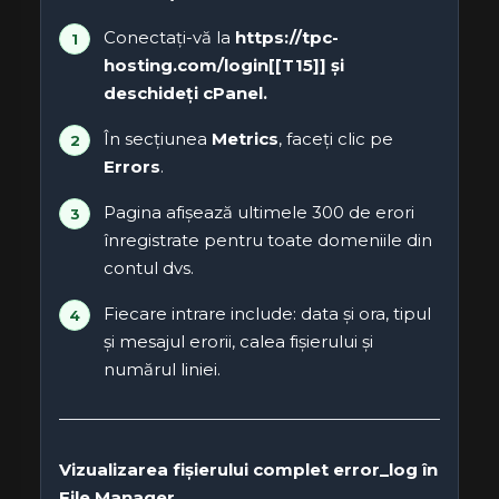
Conectați-vă la
https://tpc-
hosting.com/login[[T15]] și
deschideți
cPanel
.
În secțiunea
Metrics
, faceți clic pe
Errors
.
Pagina afișează ultimele 300 de erori
înregistrate pentru toate domeniile din
contul dvs.
Fiecare intrare include: data și ora, tipul
și mesajul erorii, calea fișierului și
numărul liniei.
Vizualizarea fișierului complet error_log în
File Manager