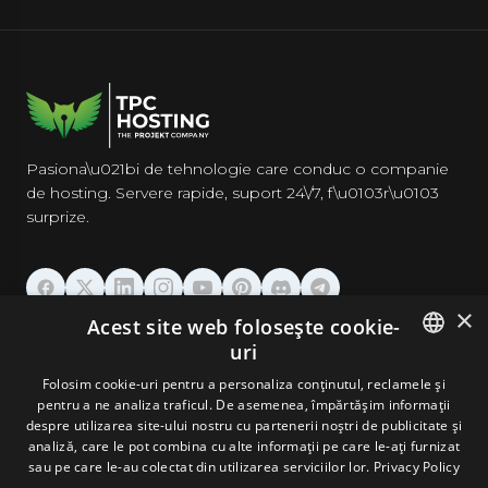
Pasiona\u021bi de tehnologie care conduc o companie
de hosting. Servere rapide, suport 24\/7, f\u0103r\u0103
surprize.
×
Acest site web folosește cookie-
GĂZDUIRE
uri
ENGLISH
Folosim cookie-uri pentru a personaliza conținutul, reclamele și
DOMENII & EMAIL
pentru a ne analiza traficul. De asemenea, împărtășim informații
GERMAN
despre utilizarea site-ului nostru cu partenerii noștri de publicitate și
analiză, care le pot combina cu alte informații pe care le-ați furnizat
UNELTE & SECURITATE
ROMANIAN
sau pe care le-au colectat din utilizarea serviciilor lor.
Privacy Policy