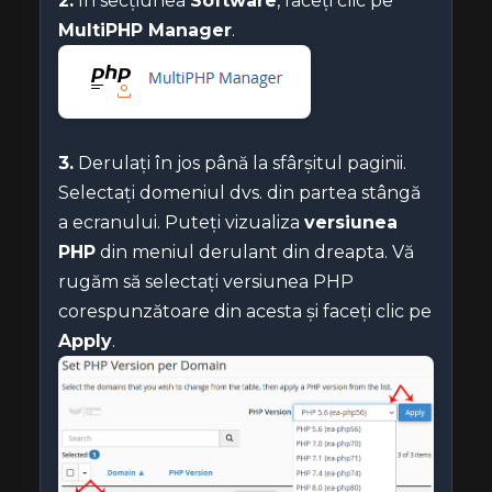
2.
În secțiunea
Software
, faceți clic pe
MultiPHP Manager
.
3.
Derulați în jos până la sfârșitul paginii.
Selectați domeniul dvs. din partea stângă
a ecranului. Puteți vizualiza
versiunea
PHP
din meniul derulant din dreapta. Vă
rugăm să selectați versiunea PHP
corespunzătoare din acesta și faceți clic pe
Apply
.