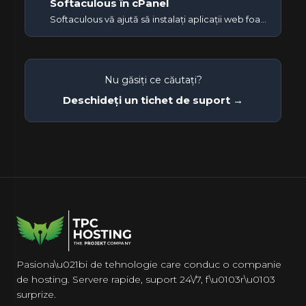
Softaculous în cPanel
Softaculous vă ajută să instalați aplicații web foarte ușor. Vă rugăm să urmați pașii de mai jos pentru a instala...
Nu găsiți ce căutați?
Deschideți un tichet de suport →
Pasiona\u021bi de tehnologie care conduc o companie
de hosting. Servere rapide, suport 24\/7, f\u0103r\u0103
surprize.