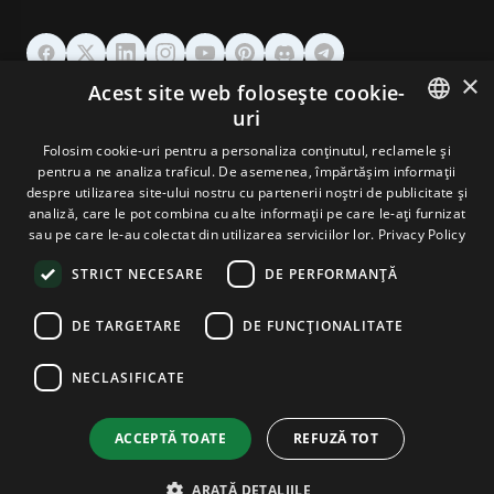
×
Acest site web folosește cookie-
GĂZDUIRE
uri
ENGLISH
Folosim cookie-uri pentru a personaliza conținutul, reclamele și
DOMENII & EMAIL
pentru a ne analiza traficul. De asemenea, împărtășim informații
GERMAN
despre utilizarea site-ului nostru cu partenerii noștri de publicitate și
analiză, care le pot combina cu alte informații pe care le-ați furnizat
UNELTE & SECURITATE
ROMANIAN
sau pe care le-au colectat din utilizarea serviciilor lor.
Privacy Policy
STRICT NECESARE
DE PERFORMANȚĂ
COMPANIE
DE TARGETARE
DE FUNCŢIONALITATE
NECLASIFICATE
Terms and Conditions
Privacy Policy
Cookie Policy
Imprint
Disclaimer
Copyright © 2026 TPC Hosting. Toate drepturile rezervate.
ACCEPTĂ TOATE
REFUZĂ TOT
ARATĂ DETALIILE