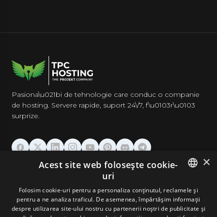
Pasiona\u021bi de tehnologie care conduc o companie
de hosting. Servere rapide, suport 24\/7, f\u0103r\u0103
surprize.
×
Acest site web folosește cookie-
GĂZDUIRE
uri
ENGLISH
Folosim cookie-uri pentru a personaliza conținutul, reclamele și
DOMENII & EMAIL
pentru a ne analiza traficul. De asemenea, împărtășim informații
GERMAN
despre utilizarea site-ului nostru cu partenerii noștri de publicitate și