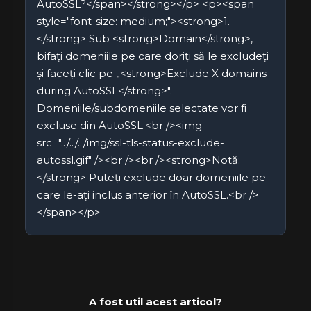
AutoSSL?</span></strong></p> <p><span
style="font-size: medium;"><strong>1.
</strong> Sub <strong>Domain</strong>,
bifați domeniile pe care doriți să le excludeți
și faceți clic pe „<strong>Exclude X domains
during AutoSSL</strong>".
Domeniile/subdomeniile selectate vor fi
excluse din AutoSSL.<br /><img
src="../../../img/ssl-tls-status-exclude-
autossl.gif" /><br /><br /><strong>Notă:
</strong> Puteți exclude doar domeniile pe
care le-ați inclus anterior în AutoSSL.<br />
</span></p>
A fost util acest articol?