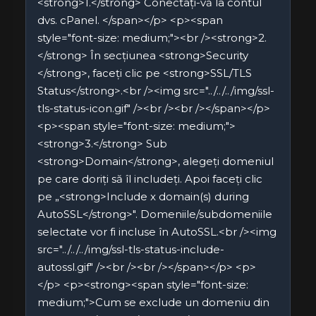
<strong>1.</strong> Conectați-vă la contul
dvs. cPanel. </span></p> <p><span
style="font-size: medium;"><br /><strong>2.
</strong> În secțiunea <strong>Security
</strong>, faceți clic pe <strong>SSL/TLS
Status</strong>.<br /><img src="../../../img/ssl-
tls-status-icon.gif" /><br /><br /></span></p>
<p><span style="font-size: medium;">
<strong>3.</strong> Sub
<strong>Domain</strong>, alegeți domeniul
pe care doriți să îl includeți. Apoi faceți clic
pe „<strong>Include x domain(s) during
AutoSSL</strong>". Domeniile/subdomeniile
selectate vor fi incluse în AutoSSL.<br /><img
src="../../../img/ssl-tls-status-include-
autossl.gif" /><br /><br /></span></p> <p>
</p> <p><strong><span style="font-size:
medium;">Cum se exclude un domeniu din