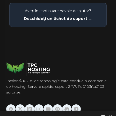
Aveți în continuare nevoie de ajutor?
Deschideți un tichet de suport →
Pasiona\u021bi de tehnologie care conduc o companie
de hosting. Servere rapide, suport 24\/7, f\u0103r\u0103
surprize.