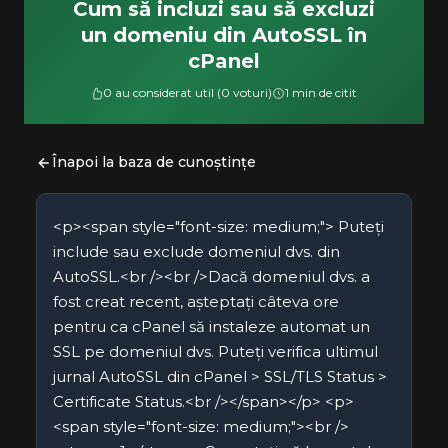
Cum să incluzi sau să excluzi
un domeniu din AutoSSL în
cPanel
0 au considerat util (0 voturi)
1 min de citit
Înapoi la baza de cunoștințe
<p><span style="font-size: medium;"> Puteți
include sau exclude domeniul dvs. din
AutoSSL.<br /><br />Dacă domeniul dvs. a
fost creat recent, așteptați câteva ore
pentru ca cPanel să instaleze automat un
SSL pe domeniul dvs. Puteți verifica ultimul
jurnal AutoSSL din cPanel > SSL/TLS Status >
Certificate Status.<br /></span></p> <p>
<span style="font-size: medium;"><br />