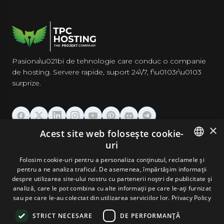
Pasiona\u021bi de tehnologie care conduc o companie
de hosting. Servere rapide, suport 24\/7, f\u0103r\u0103
surprize.
×
Acest site web folosește cookie-
GĂZDUIRE
uri
ENGLISH
Folosim cookie-uri pentru a personaliza conținutul, reclamele și
DOMENII & EMAIL
pentru a ne analiza traficul. De asemenea, împărtășim informații
GERMAN
despre utilizarea site-ului nostru cu partenerii noștri de publicitate și
analiză, care le pot combina cu alte informații pe care le-ați furnizat
UNELTE & SECURITATE
ROMANIAN
sau pe care le-au colectat din utilizarea serviciilor lor.
Privacy Policy
STRICT NECESARE
DE PERFORMANȚĂ
COMPANIE