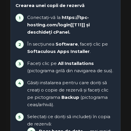
Crearea unei copii de rezervă
Conectați-vă la
https://tpc-
hosting.com/login[[T11]] și
deschideți
cPanel
.
În secțiunea
Software
, faceți clic pe
Softaculous Apps Installer
.
Faceți clic pe
All Installations
(pictograma grilă din navigarea de sus).
Găsiți instalarea pentru care doriți să
creați o copie de rezervă și faceți clic
pe pictograma
Backup
(pictograma
ceas/arhivă).
Selectați ce doriți să includeți în copia
de rezervă: