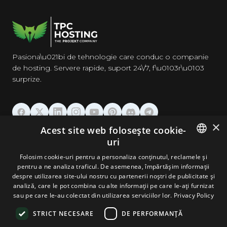
Pasiona\u021bi de tehnologie care conduc o companie
de hosting. Servere rapide, suport 24\/7, f\u0103r\u0103
surprize.
×
Acest site web folosește cookie-
GĂZDUIRE
uri
ENGLISH
Folosim cookie-uri pentru a personaliza conținutul, reclamele și
DOMENII & EMAIL
pentru a ne analiza traficul. De asemenea, împărtășim informații
GERMAN
despre utilizarea site-ului nostru cu partenerii noștri de publicitate și
analiză, care le pot combina cu alte informații pe care le-ați furnizat
UNELTE & SECURITATE
ROMANIAN
sau pe care le-au colectat din utilizarea serviciilor lor.
Privacy Policy
STRICT NECESARE
DE PERFORMANȚĂ
COMPANIE