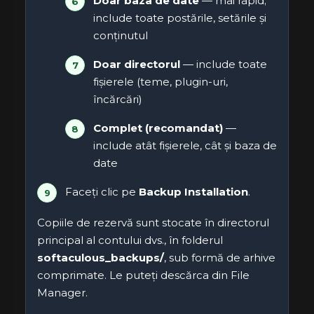
Doar baza de date
— mai rapid;
include toate postările, setările și
conținutul
Doar directorul
— include toate
fișierele (teme, plugin-uri,
încărcări)
Complet (recomandat)
—
include atât fișierele, cât și baza de
date
Faceți clic pe
Backup Installation
.
Copiile de rezervă sunt stocate în directorul
principal al contului dvs., în folderul
softaculous_backups/
, sub formă de arhive
comprimate. Le puteți descărca din File
Manager.