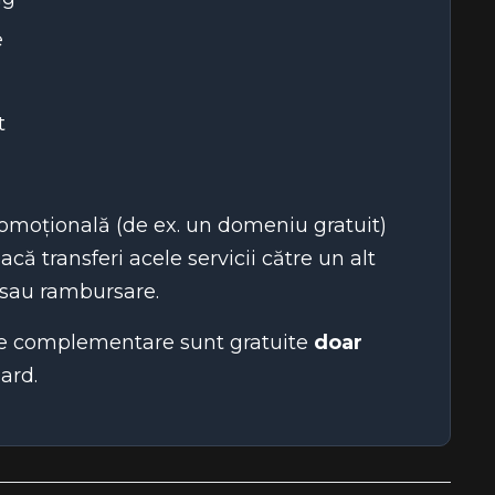
e
t
promoțională (de ex. un domeniu gratuit)
acă transferi acele servicii către un alt
t sau rambursare.
ciile complementare sunt gratuite
doar
dard.