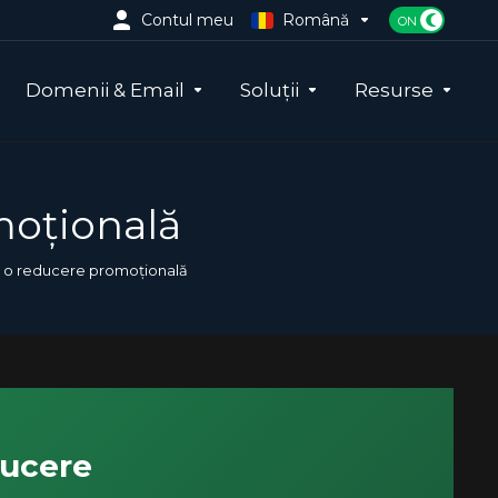
Contul meu
Română
Domenii & Email
Soluții
Resurse
moțională
u o reducere promoțională
ducere