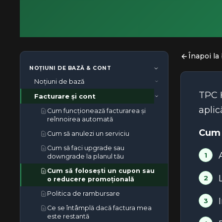
Înapoi la
NOȚIUNI DE BAZĂ & CONT
Noțiuni de bază
TPC H
Facturare și cont
Cum să contactați suportul TPC
Hosting
aplic
Cum funcționează facturarea și
Cum să activezi autentificarea în
reînnoirea automată
doi factori pentru contul tău TPC
Cum 
Cum să anulezi un serviciu
Hosting
Cum să faci upgrade sau
Cum să vă conectați la cPanel
downgrade la planul tău
Cum să îți îndrepți domeniul către
Cum să folosești un cupon sau
TPC Hosting
o reducere promoțională
Ce sunt serverele de nume TPC
Politica de rambursare
Hosting și de ce sunt importante
Ce se întâmplă dacă factura mea
este restantă