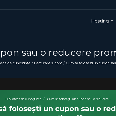
Hosting
upon sau o reducere pro
teca de cunoștințe
Facturare și cont
Cum să folosești un cupon sa
Biblioteca de cunoștințe
/
Cum să folosești un cupon sau o reducere...
ă folosești un cupon sau o re