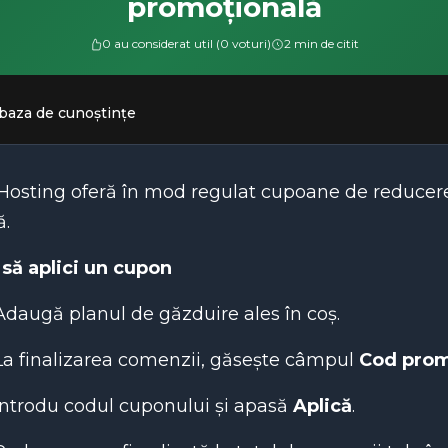
promoțională
0 au considerat util (0 voturi)
2 min de citit
 baza de cunoștințe
osting oferă în mod regulat cupoane de reducere. Ia
ă.
să aplici un cupon
Adaugă planul de găzduire ales în coș.
La finalizarea comenzii, găsește câmpul
Cod prom
Introdu codul cuponului și apasă
Aplică
.