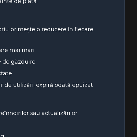
ainte de plată.
riu primește o reducere în fiecare
cere mai mari
e de găzduire
ctate
r de utilizări; expiră odată epuizat
eînnoirilor sau actualizărilor
ng