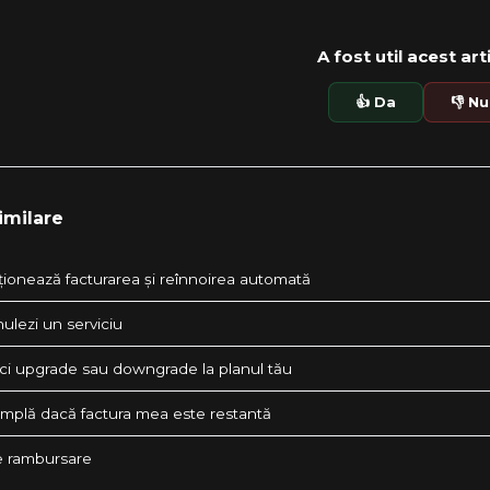
A fost util acest art
👍 Da
👎 Nu
imilare
ionează facturarea și reînnoirea automată
ulezi un serviciu
ci upgrade sau downgrade la planul tău
âmplă dacă factura mea este restantă
de rambursare