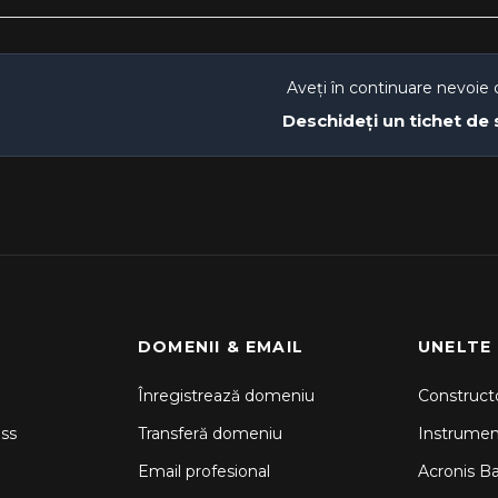
Aveți în continuare nevoie 
Deschideți un tichet de
DOMENII & EMAIL
UNELTE
Înregistrează domeniu
Constructo
ss
Transferă domeniu
Instrume
Email profesional
Acronis B