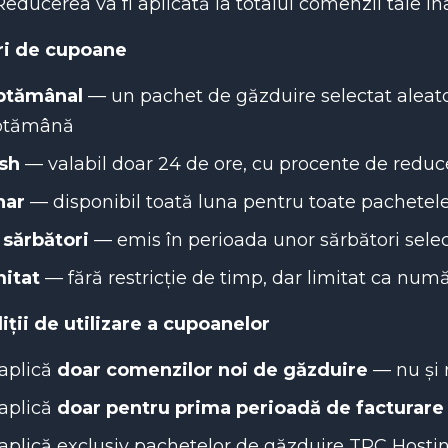
Reducerea va fi aplicată la totalul comenzii tale în
ri de cupoane
ptămânal
— un pachet de găzduire selectat aleato
ptămână
ash
— valabil doar 24 de ore, cu procente de redu
nar
— disponibil toată luna pentru toate pachetel
 sărbători
— emis în perioada unor sărbători sele
mitat
— fără restricție de timp, dar limitat ca numă
ții de utilizare a cupoanelor
aplică
doar comenzilor noi de găzduire
— nu și r
aplică
doar pentru prima perioadă de facturare
aplică exclusiv pachetelor de găzduire TPC Hosti