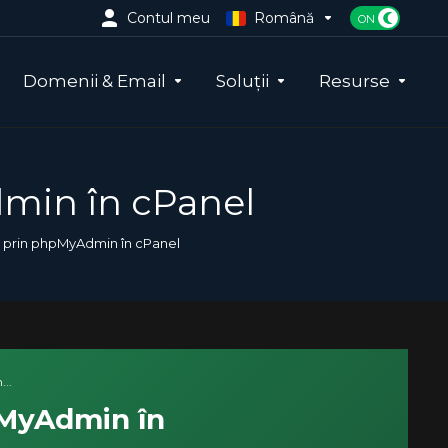
Contul meu
Română
Domenii & Email
Soluții
Resurse
dmin în cPanel
e prin phpMyAdmin în cPanel
..
pMyAdmin în