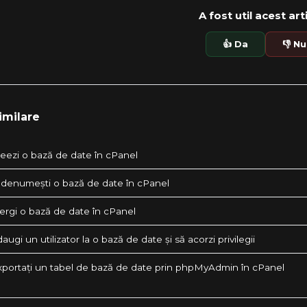
A fost util acest art
👍 Da
👎 Nu
imilare
eezi o bază de date în cPanel
denumești o bază de date în cPanel
ergi o bază de date în cPanel
ugi un utilizator la o bază de date și să acorzi privilegii
portați un tabel de bază de date prin phpMyAdmin în cPanel