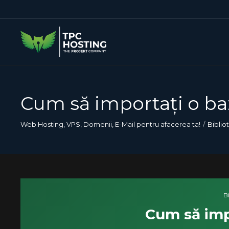
Cum să importați o b
Web Hosting, VPS, Domenii, E-Mail pentru afacerea ta!
Biblio
Bi
Cum să imp