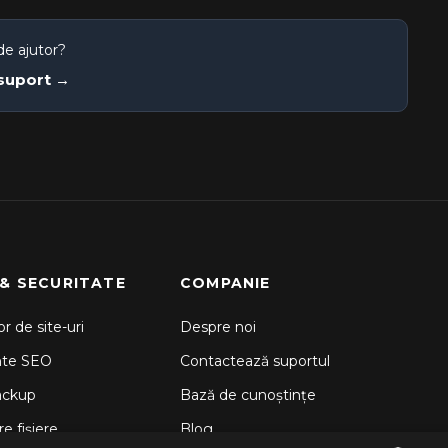
de ajutor?
 suport →
 & SECURITATE
COMPANIE
r de site-uri
Despre noi
nte SEO
Contactează suportul
ackup
Bază de cunoștințe
e fișiere
Blog