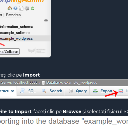
eți clic pe
Import
.
File to Import
, faceți clic pe
Browse
și selectați fișieru