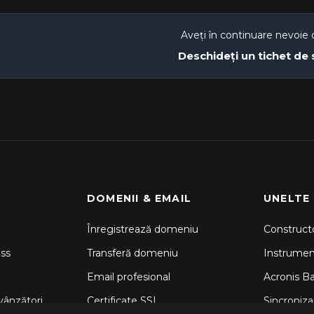
Aveți în continuare nevoie 
Deschideți un tichet de
DOMENII & EMAIL
UNELTE
Înregistrează domeniu
Constructo
ss
Transferă domeniu
Instrume
Email profesional
Acronis B
vânzători
Certificate SSL
Sincronizar