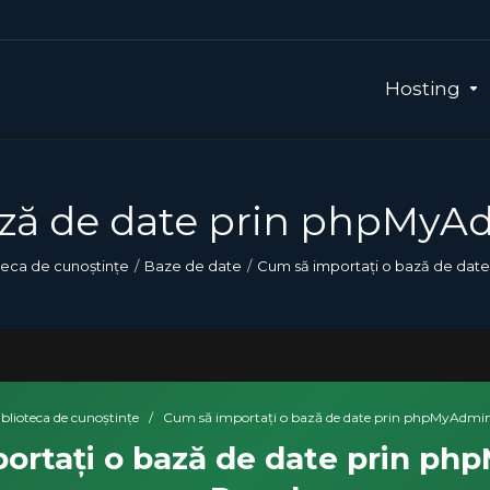
Hosting
ază de date prin phpMyA
teca de cunoștințe
Baze de date
Cum să importați o bază de dat
blioteca de cunoștințe
/
Cum să importați o bază de date prin phpMyAdmin.
ortați o bază de date prin ph