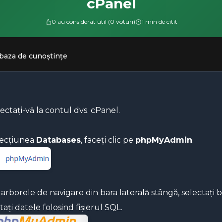
cPanel
0 au considerat util (0 voturi)
1 min de citit
 baza de cunoștințe
ctați-vă la contul dvs. cPanel.
secțiunea
Databases
, faceți clic pe
phpMyAdmin
.
arborele de navigare din bara laterală stângă, selectați 
ați datele folosind fișierul SQL.