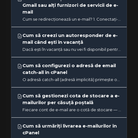
Gmail sau alți furnizori de servicii de e-
mail
Cum se redirecționează un e-mail? 1. Conectați-vă la contul dvs. cPanel. 2. În secțiunea Email, faceți clic pe...
Cum să creezi un autoresponder de e-
mail când ești în vacanță
Dacă ești în vacanță sau nu vei fi disponibil pentru câteva zile sau o lună, poți crea un răspuns automat pentru...
Cum să configurezi o adresă de email
catch-all în cPanel
O adresă catch-all (adresă implicită) primește orice e-mail trimis către domeniul tău care nu corespunde unei căsuțe...
Cum să gestionezi cota de stocare a e-
mailurilor per căsuță poștală
Fiecare cont de e-mail are o cotă de stocare — o cantitate maximă de e-mailuri pe care o poate păstra. Când cota este...
Cum să urmăriți livrarea e-mailurilor în
cPanel