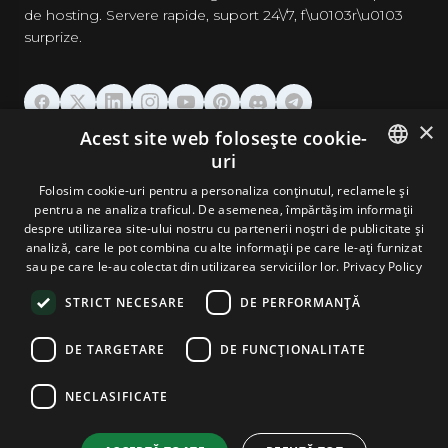
de hosting. Servere rapide, suport 24\/7, f\u0103r\u0103
surprize.
×
Acest site web folosește cookie-
GĂZDUIRE
uri
ENGLISH
Folosim cookie-uri pentru a personaliza conținutul, reclamele și
DOMENII & EMAIL
pentru a ne analiza traficul. De asemenea, împărtășim informații
GERMAN
despre utilizarea site-ului nostru cu partenerii noștri de publicitate și
analiză, care le pot combina cu alte informații pe care le-ați furnizat
UNELTE & SECURITATE
ROMANIAN
sau pe care le-au colectat din utilizarea serviciilor lor.
Privacy Policy
STRICT NECESARE
DE PERFORMANȚĂ
COMPANIE
DE TARGETARE
DE FUNCŢIONALITATE
NECLASIFICATE
Terms and Conditions
Privacy Policy
Cookie Policy
Imprint
Disclaimer
Copyright © 2026 TPC Hosting. Toate drepturile rezervate.