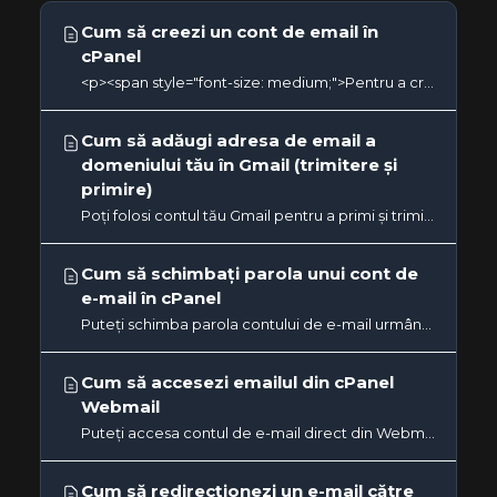
Cum să creezi un cont de email în
cPanel
<p><span style="font-size: medium;">Pentru a crea o nouă adresă de e-mail, urmați pașii de mai...
Cum să adăugi adresa de email a
domeniului tău în Gmail (trimitere și
primire)
Poți folosi contul tău Gmail pentru a primi și trimite e-mailuri de pe adresa ta de domeniu personalizată (de ex....
Cum să schimbați parola unui cont de
e-mail în cPanel
Puteți schimba parola contului de e-mail urmând pașii de mai jos: 1. Conectați-vă la contul cPanel. 2. În secțiunea...
Cum să accesezi emailul din cPanel
Webmail
Puteți accesa contul de e-mail direct din Webmail.1. Deschideți http://example.com/webmail, înlocuiți example.com cu...
Cum să redirecționezi un e-mail către