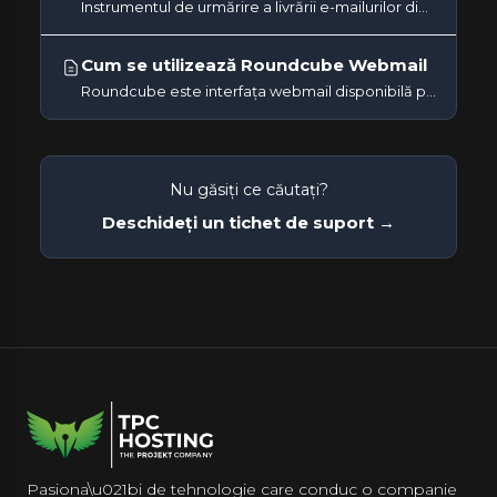
Instrumentul de urmărire a livrării e-mailurilor din cPanel afișează starea de livrare a mesajelor trimise și primite...
Cum se utilizează Roundcube Webmail
Roundcube este interfața webmail disponibilă pe toate conturile TPC Hosting. Îți permite să trimiți, să primești și...
Nu găsiți ce căutați?
Deschideți un tichet de suport →
Pasiona\u021bi de tehnologie care conduc o companie