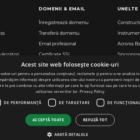
DOMENII & EMAIL
UNELTE
Înregistrează domeniu
Constructo
ss
Transferă domeniu
Instrume
Email profesional
Acronis B
vânzători
Certificate SSL
Sincronizar
Acest site web folosește cookie-uri
CodeGuar
ookie-uri pentru a personaliza conținutul, reclamele și pentru a ne analiza tr
Securitate
ărtășim informații despre utilizarea site-ului nostru cu partenerii noștri de 
re le pot combina cu alte informații pe care le-ați furnizat sau pe care le-au 
utilizarea serviciilor lor.
Privacy Policy
DE PERFORMANȚĂ
DE TARGETARE
DE FUNCŢIONAL
ACCEPTĂ TOATE
REFUZĂ TOT
ARATĂ DETALIILE