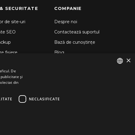
 & SECURITATE
COMPANIE
r de site-uri
Despre noi
nte SEO
Contactează suportul
ackup
Bază de cunoștințe
e fișiere
Blog
×
d Backup
aficul. De
 Sitelock
publicitate și
ENGLISH
colectat din
GERMAN
ROMANIAN
ITATE
NECLASIFICATE
Terms and Conditions
Privacy Policy
Cookie Policy
Imprint
Disclaimer