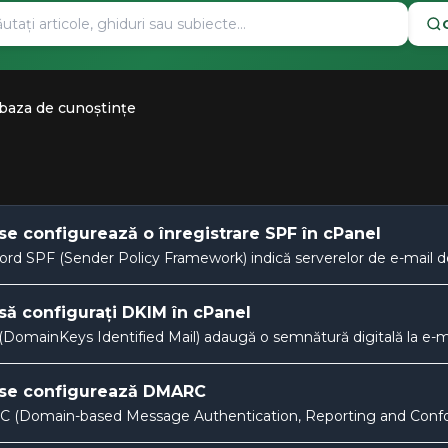
 baza de cunoștințe
e configurează o înregistrare SPF în cPanel
ord SPF (Sender Policy Framework) indică serverelor de e-mail des
ă configurați DKIM în cPanel
DomainKeys Identified Mail) adaugă o semnătură digitală la e-mailur
se configurează DMARC