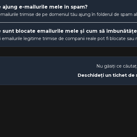
 ajung e-mailurile mele în spam?
mailurile trimise de pe domeniul tău ajung în folderul de spam al 
 sunt blocate emailurile mele și cum să îmbunătățes
și emailurile legitime trimise de companii reale pot fi blocate sau
Nu găsiți ce căutaț
Deschideți un tichet de