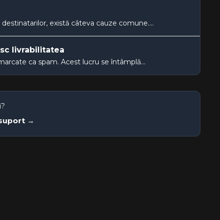
destinatarilor, există câteva cauze comune....
c livrabilitatea
 marcate ca spam. Acest lucru se întâmplă...
i?
 suport →