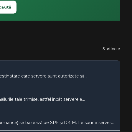
Caută
5 articole
tinatare care servere sunt autorizate să...
ile tale trimise, astfel încât serverele...
DMARC (Domain-based Message Authentication, Reporting and Conformance) se bazează pe SPF și DKIM. Le spune serverelor...