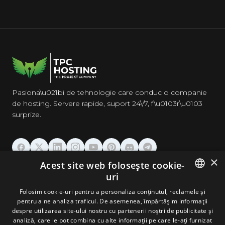
Pasiona\u021bi de tehnologie care conduc o companie
de hosting. Servere rapide, suport 24\/7, f\u0103r\u0103
surprize.
×
Acest site web folosește cookie-
GĂZDUIRE
uri
ENGLISH
Folosim cookie-uri pentru a personaliza conținutul, reclamele și
DOMENII & EMAIL
pentru a ne analiza traficul. De asemenea, împărtășim informații
GERMAN
despre utilizarea site-ului nostru cu partenerii noștri de publicitate și
analiză, care le pot combina cu alte informații pe care le-ați furnizat
UNELTE & SECURITATE
ROMANIAN