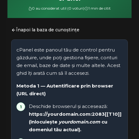
0 au considerat util (0 voturi)
1 min de citit
Înapoi la baza de cunoștințe
cPanel este panoul tău de control pentru
găzduire, unde poți gestiona fișiere, conturi
de email, baze de date și multe altele. Acest
ghid îți arată cum să îl accesezi.
Metoda 1 — Autentificare prin browser
(URL direct)
Deschide browserul și accesează:
https://yourdomain.com:2083[[T10]]
(înlocuiește
yourdomain.com
cu
domeniul tău actual).