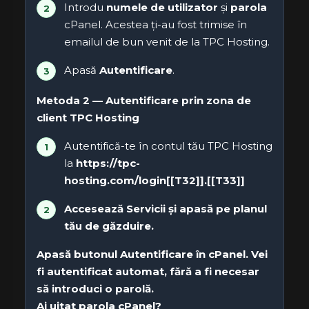
Introdu
numele de utilizator
și
parola
cPanel. Acestea ți-au fost trimise în
emailul de bun venit de la TPC Hosting.
Apasă
Autentificare
.
Metoda 2 — Autentificare prin zona de
client TPC Hosting
Autentifică-te în contul tău TPC Hosting
la
https://tpc-
hosting.com/login[[T32]].[[T33]]
Accesează
Servicii
și apasă pe planul
tău de găzduire.
Apasă butonul
Autentificare în cPanel
. Vei
fi autentificat automat, fără a fi necesar
să introduci o parolă.
Ai uitat parola cPanel?