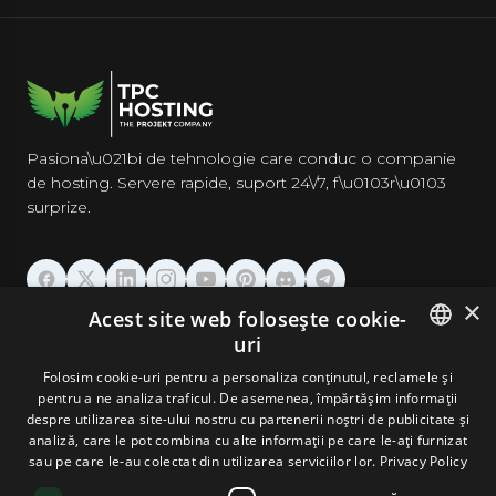
Pasiona\u021bi de tehnologie care conduc o companie
de hosting. Servere rapide, suport 24\/7, f\u0103r\u0103
surprize.
×
Acest site web folosește cookie-
GĂZDUIRE
uri
ENGLISH
Folosim cookie-uri pentru a personaliza conținutul, reclamele și
DOMENII & EMAIL
pentru a ne analiza traficul. De asemenea, împărtășim informații
GERMAN
despre utilizarea site-ului nostru cu partenerii noștri de publicitate și
analiză, care le pot combina cu alte informații pe care le-ați furnizat
UNELTE & SECURITATE
ROMANIAN
sau pe care le-au colectat din utilizarea serviciilor lor.
Privacy Policy