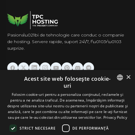
Pasiona\u021bi de tehnologie care conduc o companie
de hosting. Servere rapide, suport 24\/7, f\u0103r\u0103
surprize.
×
Acest site web folosește cookie-
GĂZDUIRE
uri
ENGLISH
Folosim cookie-uri pentru a personaliza conținutul, reclamele și
DOMENII & EMAIL
pentru a ne analiza traficul. De asemenea, împărtășim informații
GERMAN
despre utilizarea site-ului nostru cu partenerii noștri de publicitate și
analiză, care le pot combina cu alte informații pe care le-ați furnizat
UNELTE & SECURITATE
ROMANIAN
sau pe care le-au colectat din utilizarea serviciilor lor.
Privacy Policy
STRICT NECESARE
DE PERFORMANȚĂ
COMPANIE