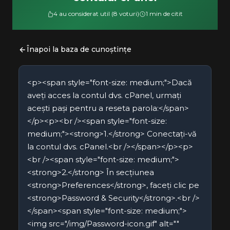
4 au considerat util (8 voturi)
1 min de citit
Înapoi la baza de cunoștințe
<p><span style="font-size: medium;">Dacă
aveți acces la contul dvs. cPanel, urmați
acești pași pentru a reseta parola:</span>
</p><p><br /><span style="font-size:
medium;"><strong>1.</strong> Conectați-vă
la contul dvs. cPanel.<br /></span></p><p>
<br /><span style="font-size: medium;">
<strong>2.</strong> În secțiunea
<strong>Preferences</strong>, faceți clic pe
<strong>Password & Security</strong>.<br />
</span><span style="font-size: medium;">
<img src="/img/Password-icon.gif" alt=""