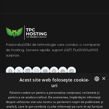
Pasiona\u021bi de tehnologie care conduc o companie
de hosting. Servere rapide, suport 24\/7, f\u0103r\u0103
surprize.
×
Acest site web folosește cookie-
GĂZDUIRE
uri
ENGLISH
Folosim cookie-uri pentru a personaliza conținutul, reclamele și
DOMENII & EMAIL
pentru a ne analiza traficul. De asemenea, împărtășim informații
GERMAN
despre utilizarea site-ului nostru cu partenerii noștri de publicitate și
analiză, care le pot combina cu alte informații pe care le-ați furnizat
UNELTE & SECURITATE
ROMANIAN