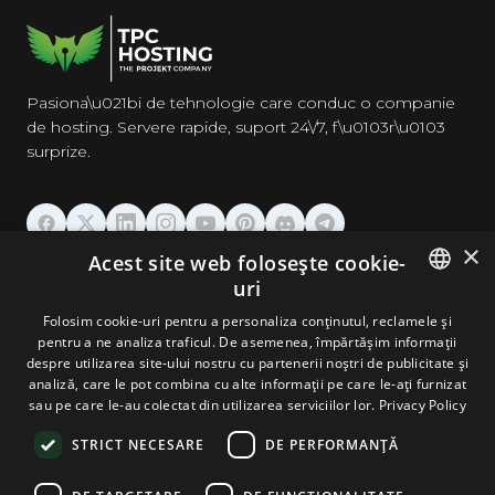
Pasiona\u021bi de tehnologie care conduc o companie
de hosting. Servere rapide, suport 24\/7, f\u0103r\u0103
surprize.
×
Acest site web folosește cookie-
GĂZDUIRE
uri
ENGLISH
Folosim cookie-uri pentru a personaliza conținutul, reclamele și
DOMENII & EMAIL
pentru a ne analiza traficul. De asemenea, împărtășim informații
GERMAN
despre utilizarea site-ului nostru cu partenerii noștri de publicitate și
analiză, care le pot combina cu alte informații pe care le-ați furnizat
UNELTE & SECURITATE
ROMANIAN
sau pe care le-au colectat din utilizarea serviciilor lor.
Privacy Policy
STRICT NECESARE
DE PERFORMANȚĂ
COMPANIE