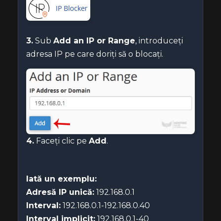
3.
Sub
Add an IP or Range
, introduceți
adresa IP pe care doriți să o blocați.
4.
Faceți clic pe
Add
.
Iată un exemplu:
Adresă IP unică:
192.168.0.1
Interval:
192.168.0.1-192.168.0.40
Interval implicit:
192.168.0.1-40