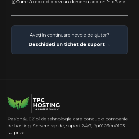
Cum să redirecționezi un domeniu add-on în cPanel
Aveți în continuare nevoie de ajutor?
Deschideți un tichet de suport →
Pasiona\u021bi de tehnologie care conduc o companie
de hosting. Servere rapide, suport 24\/7, f\u0103r\u0103
surprize.