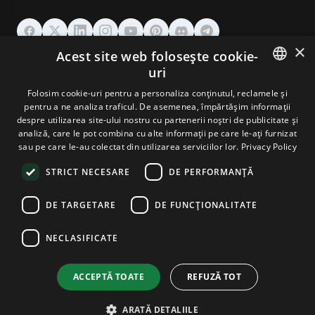
×
Acest site web folosește cookie-
GĂZDUIRE
uri
ENGLISH
Folosim cookie-uri pentru a personaliza conținutul, reclamele și
DOMENII & EMAIL
pentru a ne analiza traficul. De asemenea, împărtășim informații
GERMAN
despre utilizarea site-ului nostru cu partenerii noștri de publicitate și
analiză, care le pot combina cu alte informații pe care le-ați furnizat
UNELTE & SECURITATE
ROMANIAN
sau pe care le-au colectat din utilizarea serviciilor lor.
Privacy Policy
STRICT NECESARE
DE PERFORMANȚĂ
COMPANIE
DE TARGETARE
DE FUNCŢIONALITATE
NECLASIFICATE
Terms and Conditions
Privacy Policy
Cookie Policy
Imprint
Disclaimer
Copyright © 2026 TPC Hosting. Toate drepturile rezervate.
ACCEPTĂ TOATE
REFUZĂ TOT
ARATĂ DETALIILE