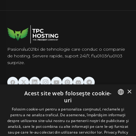
Pasiona\u021bi de tehnologie care conduc o companie
de hosting. Servere rapide, suport 24\/7, f\u0103r\u0103
surprize.
×
Acest site web folosește cookie-
GĂZDUIRE
uri
ENGLISH
Folosim cookie-uri pentru a personaliza conținutul, reclamele și
DOMENII & EMAIL
pentru a ne analiza traficul. De asemenea, împărtășim informații
GERMAN
despre utilizarea site-ului nostru cu partenerii noștri de publicitate și
analiză, care le pot combina cu alte informații pe care le-ați furnizat
UNELTE & SECURITATE
ROMANIAN
sau pe care le-au colectat din utilizarea serviciilor lor.
Privacy Policy