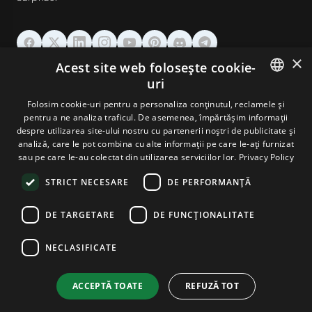
×
Acest site web folosește cookie-
GĂZDUIRE
uri
ENGLISH
Folosim cookie-uri pentru a personaliza conținutul, reclamele și
DOMENII & EMAIL
pentru a ne analiza traficul. De asemenea, împărtășim informații
GERMAN
despre utilizarea site-ului nostru cu partenerii noștri de publicitate și
analiză, care le pot combina cu alte informații pe care le-ați furnizat
UNELTE & SECURITATE
ROMANIAN
sau pe care le-au colectat din utilizarea serviciilor lor.
Privacy Policy
STRICT NECESARE
DE PERFORMANȚĂ
COMPANIE
DE TARGETARE
DE FUNCŢIONALITATE
NECLASIFICATE
Terms and Conditions
Privacy Policy
Cookie Policy
Imprint
Disclaimer
Copyright © 2026 TPC Hosting. Toate drepturile rezervate.
ACCEPTĂ TOATE
REFUZĂ TOT