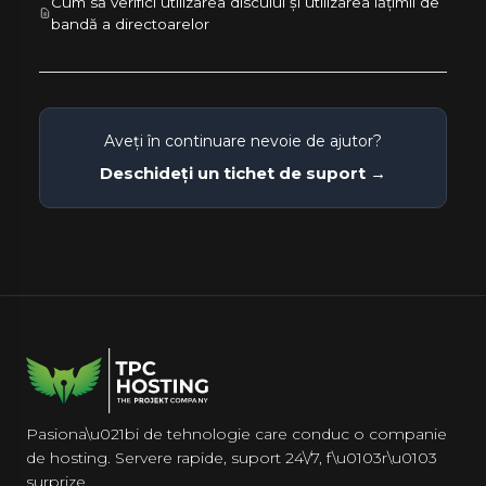
Cum să verifici utilizarea discului și utilizarea lățimii de
bandă a directoarelor
Aveți în continuare nevoie de ajutor?
Deschideți un tichet de suport →
Pasiona\u021bi de tehnologie care conduc o companie
de hosting. Servere rapide, suport 24\/7, f\u0103r\u0103
surprize.