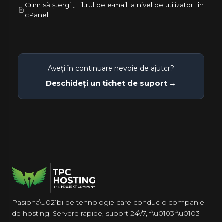
Cum să ștergi „Filtrul de e-mail la nivel de utilizator" în
cPanel
Aveți în continuare nevoie de ajutor?
Deschideți un tichet de suport →
Pasiona\u021bi de tehnologie care conduc o companie
de hosting. Servere rapide, suport 24\/7, f\u0103r\u0103