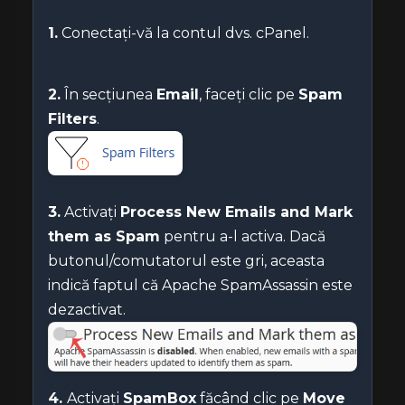
1.
Conectați-vă la contul dvs. cPanel.
2.
În secțiunea
Email
, faceți clic pe
Spam
Filters
.
3.
Activați
Process New Emails and Mark
them as Spam
pentru a-l activa. Dacă
butonul/comutatorul este gri, aceasta
indică faptul că Apache SpamAssassin este
dezactivat.
4.
Activați
SpamBox
făcând clic pe
Move