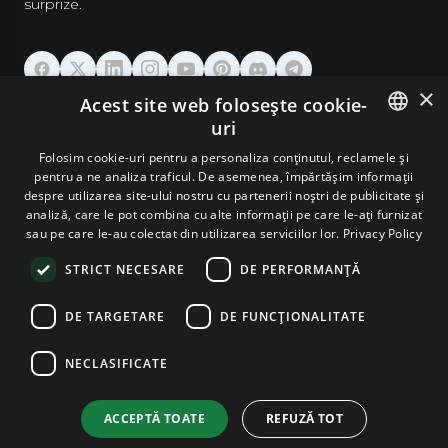
surprize.
×
Acest site web folosește cookie-
GĂZDUIRE
uri
ENGLISH
Folosim cookie-uri pentru a personaliza conținutul, reclamele și
DOMENII & EMAIL
pentru a ne analiza traficul. De asemenea, împărtășim informații
GERMAN
despre utilizarea site-ului nostru cu partenerii noștri de publicitate și
analiză, care le pot combina cu alte informații pe care le-ați furnizat
UNELTE & SECURITATE
ROMANIAN
sau pe care le-au colectat din utilizarea serviciilor lor.
Privacy Policy
STRICT NECESARE
DE PERFORMANȚĂ
COMPANIE
DE TARGETARE
DE FUNCŢIONALITATE
NECLASIFICATE
Terms and Conditions
Privacy Policy
Cookie Policy
Imprint
Disclaimer
Copyright © 2026 TPC Hosting. Toate drepturile rezervate.
ACCEPTĂ TOATE
REFUZĂ TOT