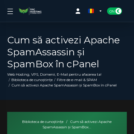
Cum să activezi Apache
SpamAssassin și
SpamBox în cPanel
Web Hosting, VPS, Domenii, E-Mail pentru afacerea ta!
Biblioteca de cunoștințe
Filtre de e-mail & SPAM
Cum să activezi Apache SpamAssassin și SpamBox în cPanel
Biblioteca de cunoștințe
/
Cum să activezi Apache
SpamAssassin și SpamBox...