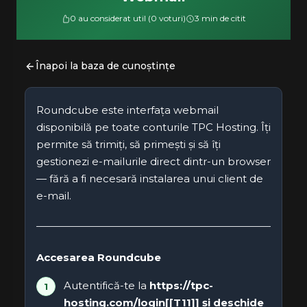
0 au considerat util (0 voturi)
3 min de citit
Înapoi la baza de cunoștințe
Roundcube este interfața webmail
disponibilă pe toate conturile TPC Hosting. Îți
permite să trimiți, să primești și să îți
gestionezi e-mailurile direct dintr-un browser
— fără a fi necesară instalarea unui client de
e-mail.
Accesarea Roundcube
Autentifică-te la
https://tpc-
hosting.com/login[[T11]] și deschide