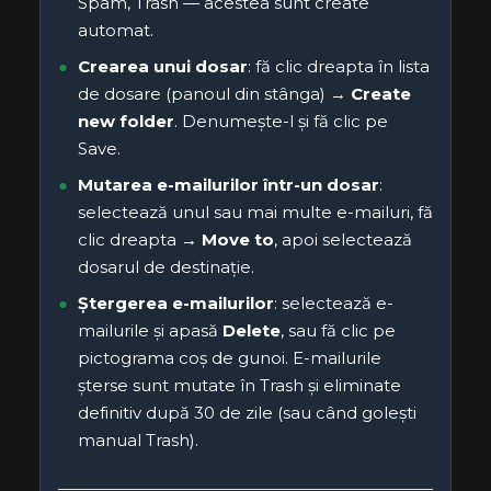
Spam, Trash — acestea sunt create
automat.
Crearea unui dosar
: fă clic dreapta în lista
de dosare (panoul din stânga) →
Create
new folder
. Denumește-l și fă clic pe
Save.
Mutarea e-mailurilor într-un dosar
:
selectează unul sau mai multe e-mailuri, fă
clic dreapta →
Move to
, apoi selectează
dosarul de destinație.
Ștergerea e-mailurilor
: selectează e-
mailurile și apasă
Delete
, sau fă clic pe
pictograma coș de gunoi. E-mailurile
șterse sunt mutate în Trash și eliminate
definitiv după 30 de zile (sau când golești
manual Trash).