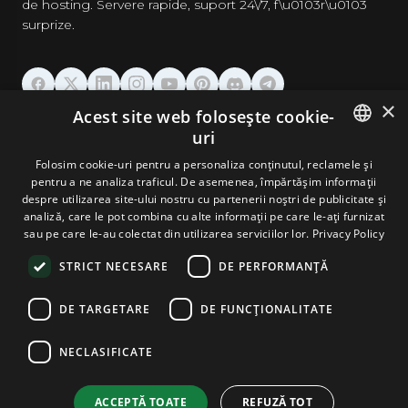
de hosting. Servere rapide, suport 24\/7, f\u0103r\u0103
surprize.
×
Acest site web folosește cookie-
GĂZDUIRE
uri
ENGLISH
Folosim cookie-uri pentru a personaliza conținutul, reclamele și
DOMENII & EMAIL
pentru a ne analiza traficul. De asemenea, împărtășim informații
GERMAN
despre utilizarea site-ului nostru cu partenerii noștri de publicitate și
analiză, care le pot combina cu alte informații pe care le-ați furnizat
UNELTE & SECURITATE
ROMANIAN
sau pe care le-au colectat din utilizarea serviciilor lor.
Privacy Policy
STRICT NECESARE
DE PERFORMANȚĂ
COMPANIE
DE TARGETARE
DE FUNCŢIONALITATE
NECLASIFICATE
Terms and Conditions
Privacy Policy
Cookie Policy
Imprint
Disclaimer
Copyright © 2026 TPC Hosting. Toate drepturile rezervate.
ACCEPTĂ TOATE
REFUZĂ TOT