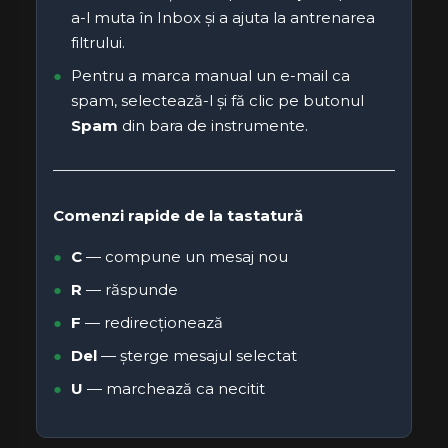
a-l muta în Inbox și a ajuta la antrenarea
filtrului.
Pentru a marca manual un e-mail ca
spam, selectează-l și fă clic pe butonul
Spam
din bara de instrumente.
Comenzi rapide de la tastatură
C
— compune un mesaj nou
R
— răspunde
F
— redirecționează
Del
— șterge mesajul selectat
U
— marchează ca necitit