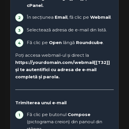
cPanel
.
În secțiunea
Email
, fă clic pe
Webmail
.
Selectează adresa de e-mail din listă.
Fă clic pe
Open
lângă
Roundcube
.
Poți accesa webmail-ul și direct la
https://yourdomain.com/webmail[[T32]]
și te autentifici cu adresa de e-mail
completă și parola.
Trimiterea unui e-mail
Fă clic pe butonul
Compose
(pictograma creion) din panoul din
stânga.