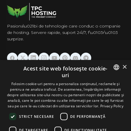
Pasiona\u021bi de tehnologie care conduc o companie
de hosting. Servere rapide, suport 24\/7, f\u0103r\u0103
surprize.
×
Acest site web folosește cookie-
GĂZDUIRE
uri
ENGLISH
Folosim cookie-uri pentru a personaliza conținutul, reclamele și
DOMENII & EMAIL
pentru a ne analiza traficul. De asemenea, împărtășim informații
GERMAN
despre utilizarea site-ului nostru cu partenerii noștri de publicitate și
analiză, care le pot combina cu alte informații pe care le-ați furnizat
UNELTE & SECURITATE
ROMANIAN
sau pe care le-au colectat din utilizarea serviciilor lor.
Privacy Policy
STRICT NECESARE
DE PERFORMANȚĂ
COMPANIE
DE TARGETARE
DE FUNCŢIONALITATE