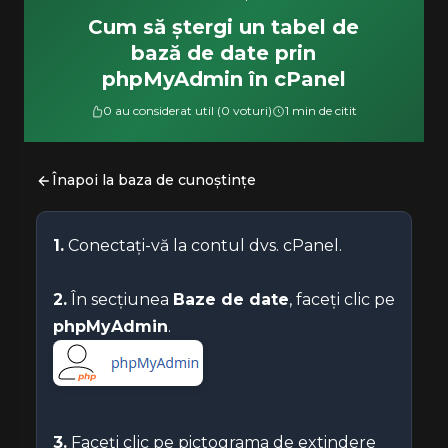
Cum să ștergi un tabel de
bază de date prin
phpMyAdmin în cPanel
0 au considerat util (0 voturi)
1 min de citit
Înapoi la baza de cunoștințe
1.
Conectați-vă la contul dvs. cPanel.
2.
În secțiunea
Baze de date
, faceți clic pe
phpMyAdmin
.
3.
Faceți clic pe pictograma de extindere