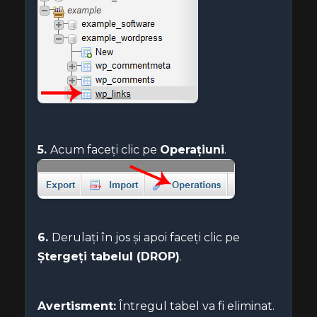
5.
Acum faceți clic pe
Operațiuni
.
6.
Derulați în jos și apoi faceți clic pe
Ștergeți tabelul (DROP)
.
Avertisment:
Întregul tabel va fi eliminat.