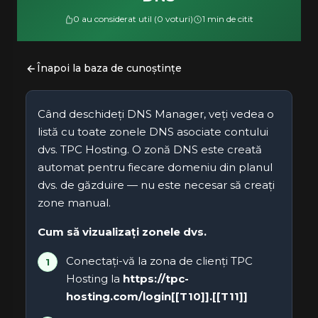
0 au considerat util (0 voturi)
1 min de citit
Înapoi la baza de cunoștințe
Când deschideți DNS Manager, veți vedea o
listă cu toate zonele DNS asociate contului
dvs. TPC Hosting. O zonă DNS este creată
automat pentru fiecare domeniu din planul
dvs. de găzduire — nu este necesar să creați
zone manual.
Cum să vizualizați zonele dvs.
Conectați-vă la zona de clienți TPC
Hosting la
https://tpc-
hosting.com/login[[T10]].[[T11]]