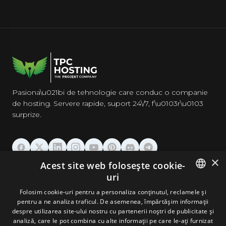
Pasiona\u021bi de tehnologie care conduc o companie
de hosting. Servere rapide, suport 24\/7, f\u0103r\u0103
surprize.
×
Acest site web folosește cookie-
GĂZDUIRE
uri
ENGLISH
Folosim cookie-uri pentru a personaliza conținutul, reclamele și
DOMENII & EMAIL
pentru a ne analiza traficul. De asemenea, împărtășim informații
GERMAN
despre utilizarea site-ului nostru cu partenerii noștri de publicitate și
analiză, care le pot combina cu alte informații pe care le-ați furnizat
UNELTE & SECURITATE
ROMANIAN