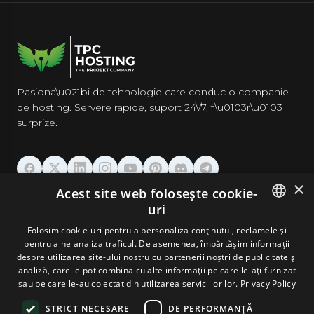
Pasiona\u021bi de tehnologie care conduc o companie
de hosting. Servere rapide, suport 24\/7, f\u0103r\u0103
surprize.
×
Acest site web folosește cookie-
GĂZDUIRE
uri
ENGLISH
Folosim cookie-uri pentru a personaliza conținutul, reclamele și
DOMENII & EMAIL
pentru a ne analiza traficul. De asemenea, împărtășim informații
GERMAN
despre utilizarea site-ului nostru cu partenerii noștri de publicitate și
analiză, care le pot combina cu alte informații pe care le-ați furnizat
UNELTE & SECURITATE
ROMANIAN
sau pe care le-au colectat din utilizarea serviciilor lor.
Privacy Policy
STRICT NECESARE
DE PERFORMANȚĂ
COMPANIE