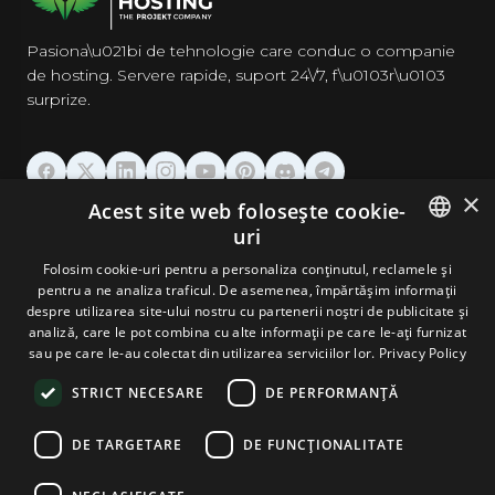
Pasiona\u021bi de tehnologie care conduc o companie
de hosting. Servere rapide, suport 24\/7, f\u0103r\u0103
surprize.
×
Acest site web folosește cookie-
GĂZDUIRE
uri
ENGLISH
Folosim cookie-uri pentru a personaliza conținutul, reclamele și
DOMENII & EMAIL
pentru a ne analiza traficul. De asemenea, împărtășim informații
GERMAN
despre utilizarea site-ului nostru cu partenerii noștri de publicitate și
analiză, care le pot combina cu alte informații pe care le-ați furnizat
UNELTE & SECURITATE
ROMANIAN
sau pe care le-au colectat din utilizarea serviciilor lor.
Privacy Policy
STRICT NECESARE
DE PERFORMANȚĂ
COMPANIE
DE TARGETARE
DE FUNCŢIONALITATE