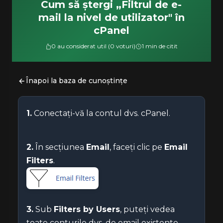
Cum să ștergi „Filtrul de e-
mail la nivel de utilizator" în
cPanel
0 au considerat util (0 voturi)
1 min de citit
Înapoi la baza de cunoștințe
1.
Conectați-vă la contul dvs. cPanel.
2.
În secțiunea
Email
, faceți clic pe
Email
Filters
.
3.
Sub
Filters by Users
, puteți vedea
toate conturile dvs. de email existente.