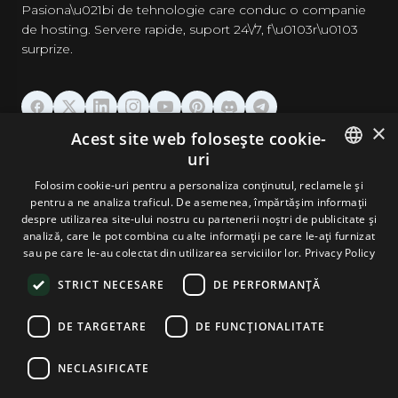
Pasiona\u021bi de tehnologie care conduc o companie
de hosting. Servere rapide, suport 24\/7, f\u0103r\u0103
surprize.
×
Acest site web folosește cookie-
GĂZDUIRE
uri
ENGLISH
Folosim cookie-uri pentru a personaliza conținutul, reclamele și
DOMENII & EMAIL
pentru a ne analiza traficul. De asemenea, împărtășim informații
GERMAN
despre utilizarea site-ului nostru cu partenerii noștri de publicitate și
analiză, care le pot combina cu alte informații pe care le-ați furnizat
UNELTE & SECURITATE
ROMANIAN
sau pe care le-au colectat din utilizarea serviciilor lor.
Privacy Policy
STRICT NECESARE
DE PERFORMANȚĂ
COMPANIE
DE TARGETARE
DE FUNCŢIONALITATE
NECLASIFICATE
Terms and Conditions
Privacy Policy
Cookie Policy
Imprint
Disclaimer
Copyright © 2026 TPC Hosting. Toate drepturile rezervate.