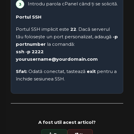
Introdu parola cPanel când ți se solicită.
Portul SSH
Portul SSH implicit este
22
. Dacă serverul
tău folosește un port personalizat, adaugă
-p
portnumber
la comandă:
ssh -p 2222
yourusername@yourdomain.com
Sfat:
Odată conectat, tastează
exit
pentru a
închide sesiunea SSH.
A fost util acest articol?