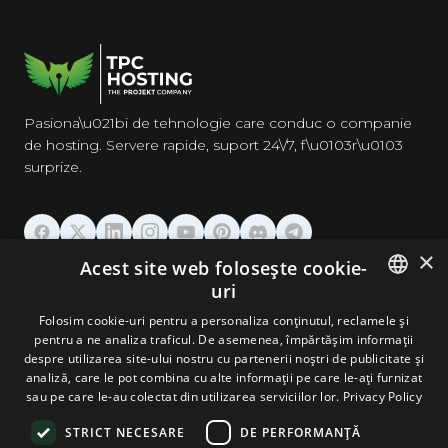
Pasiona\u021bi de tehnologie care conduc o companie
de hosting. Servere rapide, suport 24\/7, f\u0103r\u0103
surprize.
×
Acest site web folosește cookie-
GĂZDUIRE
uri
ENGLISH
Folosim cookie-uri pentru a personaliza conținutul, reclamele și
DOMENII & EMAIL
pentru a ne analiza traficul. De asemenea, împărtășim informații
GERMAN
despre utilizarea site-ului nostru cu partenerii noștri de publicitate și
analiză, care le pot combina cu alte informații pe care le-ați furnizat
UNELTE & SECURITATE
ROMANIAN
sau pe care le-au colectat din utilizarea serviciilor lor.
Privacy Policy
STRICT NECESARE
DE PERFORMANȚĂ
COMPANIE