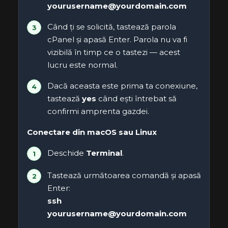
yourusername@yourdomain.com
Când ți se solicită, tastează parola
cPanel și apasă Enter. Parola nu va fi
vizibilă în timp ce o tastezi — acest
lucru este normal.
Dacă aceasta este prima ta conexiune,
tastează
yes
când ești întrebat să
confirmi amprenta gazdei.
Conectare din macOS sau Linux
Deschide
Terminal
.
Tastează următoarea comandă și apasă
Enter:
ssh
yourusername@yourdomain.com