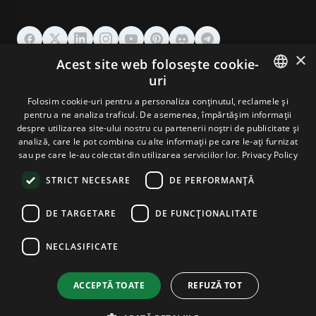
×
Acest site web folosește cookie-
GĂZDUIRE
uri
ENGLISH
Folosim cookie-uri pentru a personaliza conținutul, reclamele și
DOMENII & EMAIL
pentru a ne analiza traficul. De asemenea, împărtășim informații
GERMAN
despre utilizarea site-ului nostru cu partenerii noștri de publicitate și
analiză, care le pot combina cu alte informații pe care le-ați furnizat
UNELTE & SECURITATE
ROMANIAN
sau pe care le-au colectat din utilizarea serviciilor lor.
Privacy Policy
STRICT NECESARE
DE PERFORMANȚĂ
COMPANIE
DE TARGETARE
DE FUNCŢIONALITATE
NECLASIFICATE
Terms and Conditions
Privacy Policy
Cookie Policy
Imprint
Disclaimer
Copyright © 2026 TPC Hosting. Toate drepturile rezervate.
ACCEPTĂ TOATE
REFUZĂ TOT