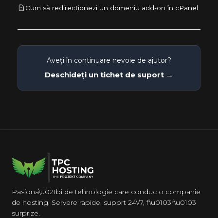
Cum să redirecționezi un domeniu add-on în cPanel
Aveți în continuare nevoie de ajutor?
Deschideți un tichet de suport →
Pasiona\u021bi de tehnologie care conduc o companie
de hosting. Servere rapide, suport 24\/7, f\u0103r\u0103
surprize.