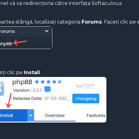
el vă va redirecționa către interfața Softaculous.
artea stângă, localizați categoria
Forums
. Faceți clic pe
.
ți clic pe
Install