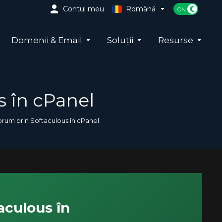
Contul meu
Română
Domenii & Email
Soluții
Resurse
 în cPanel
rum prin Softaculous în cPanel
.
aculous în