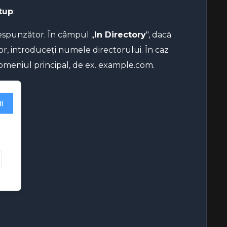
tup
:
espunzător. În câmpul „
In Directory
", dacă
tor, introduceți numele directorului. În caz
domeniul principal, de ex. example.com.