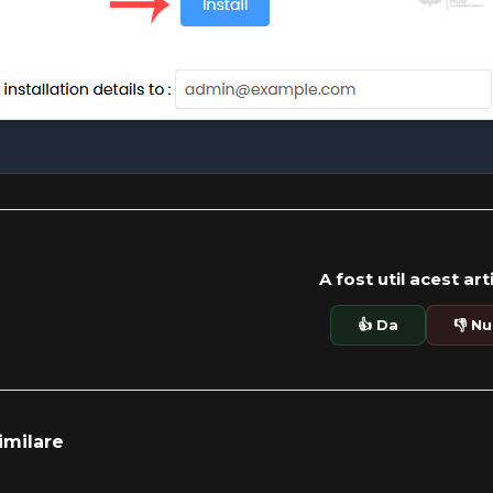
A fost util acest art
👍 Da
👎 Nu
imilare