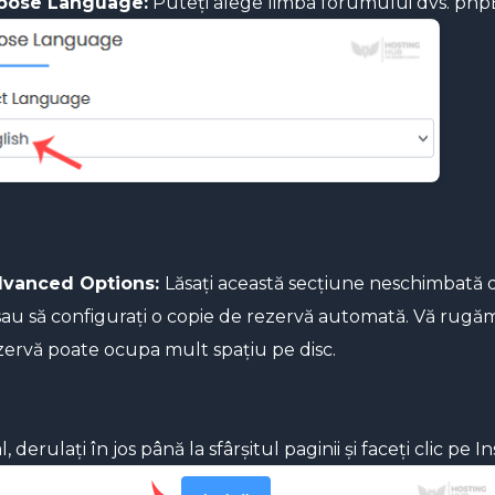
hoose Language:
Puteți alege limba forumului dvs. phpB
vanced Options:
Lăsați această secțiune neschimbată d
sau să configurați o copie de rezervă automată. Vă rugăm 
zervă poate ocupa mult spațiu pe disc.
al, derulați în jos până la sfârșitul paginii și faceți clic pe In