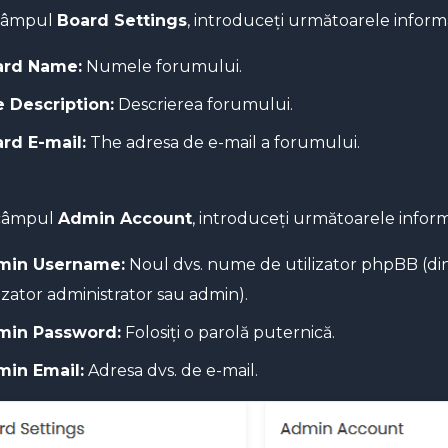
câmpul
Board Settings
, introduceți următoarele informa
ard Name:
Numele forumului.
e Description:
Descrierea forumului.
rd E-mail:
T
he adresa de e-mail a forumului.
câmpul
Admin Account
, introduceți următoarele informa
min Username:
Noul dvs. nume de utilizator phpBB (din
lizator administrator sau admin).
min Password:
Folosiți o parolă puternică.
in Email:
Adresa dvs. de e-mail.