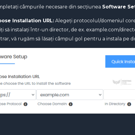
pletați câmpurile necesare din secțiunea
Software Se
ose Installation URL:
Alegeți protocolul/domeniul cor
iți să instalați într-un director, de ex. example.com/direc
trar, vă rugăm să lăsați câmpul gol pentru a instala pe 