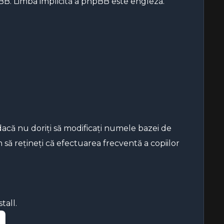
B. Limba implicită a phpBB este engleza.
acă nu doriți să modificați numele bazei de
să rețineți că efectuarea frecventă a copiilor
stall.