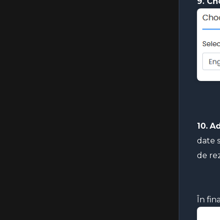
9. C
10.
Ad
date 
de re
În fin