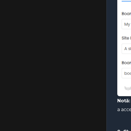
phpMyAdmin
Cum să securizezi WordPress
Cum să accelerezi WordPress
Cum se actualizează WordPress,
temele și pluginurile
Cum să scrii și să publici primul tău
articol de blog în WordPress
WooCommerce — Instalare și
configurare inițială
WooCommerce — Sfaturi de
performanță și probleme
frecvente
Notă:
a acc