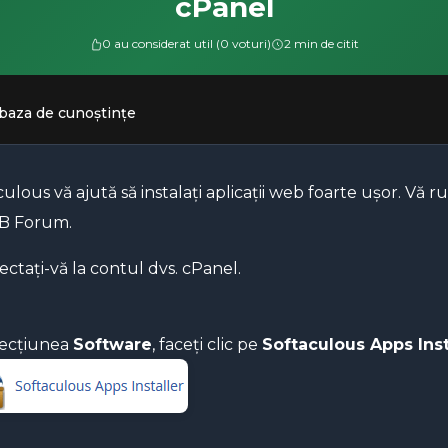
cPanel
0 au considerat util (0 voturi)
2 min de citit
 baza de cunoștințe
ulous vă ajută să instalați aplicații web foarte ușor. Vă r
B Forum.
ectați-vă la contul dvs. cPanel.
secțiunea
Software
, faceți clic pe
Softaculous Apps Inst