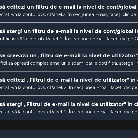
ă editezi un filtru de e-mail la nivel de cont/global
ctați-vă la contul dvs. cPanel.2. În secțiunea Email, faceți clic pe G
ă ștergi un filtru de e-mail la nivel de cont/global 
ntificați-vă în contul cPanel. 2. În secțiunea Email, faceți clic pe G
e creează un „filtru de e-mail la nivel de utilizator"
ficil să oprești complet emailurile spam, dar le poți filtra, șterge, l
ă editezi „Filtrul de e-mail la nivel de utilizator" în
ctați-vă la contul dvs. cPanel. 2. În secțiunea Email, faceți clic pe E
ă ștergi „Filtrul de e-mail la nivel de utilizator" în 
ctați-vă la contul dvs. cPanel. 2. În secțiunea Email, faceți clic pe E