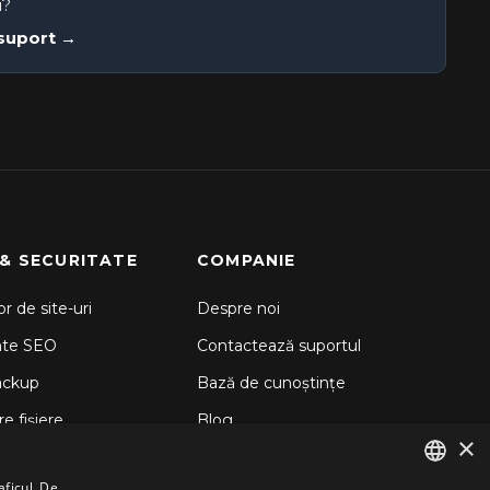
i?
 suport →
 & SECURITATE
COMPANIE
r de site-uri
Despre noi
nte SEO
Contactează suportul
ackup
Bază de cunoștințe
e fișiere
Blog
×
d Backup
aficul. De