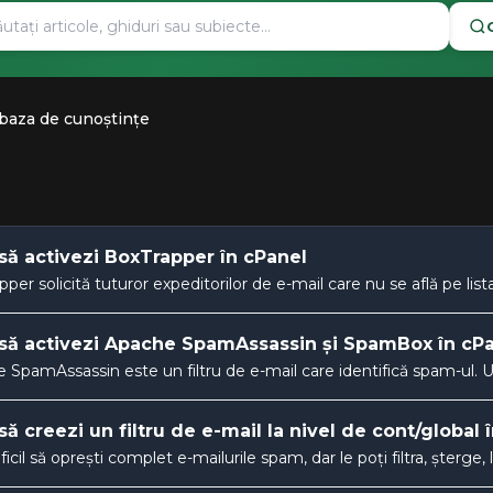
 baza de cunoștințe
ă activezi BoxTrapper în cPanel
per solicită tuturor expeditorilor de e-mail care nu se află pe lista
ă activezi Apache SpamAssassin și SpamBox în cP
SpamAssassin este un filtru de e-mail care identifică spam-ul. Un f
ă creezi un filtru de e-mail la nivel de cont/globa
ficil să oprești complet e-mailurile spam, dar le poți filtra, șterge,