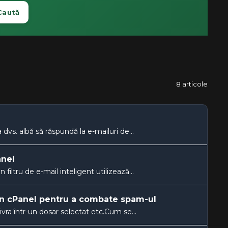
Caută
8 articole
 dvs. albă să răspundă la e-mailuri de...
anel
iltru de e-mail inteligent utilizează...
l în cPanel pentru a combate spam-ul
 livra într-un dosar selectat etc.Cum se...