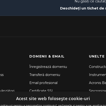
Nu găsiți ce căutaț
Deschideți un tichet de
DOMENII & EMAIL
UNELTE
Înregistrează domeniu
Constructo
ss
Transferă domeniu
Instrume
Email profesional
Acronis B
vânzători
Certificate SSL
Sincronizar
Acest site web folosește cookie-uri
CodeGuar
ookie-uri pentru a personaliza conținutul, reclamele și pentru a ne analiza tr