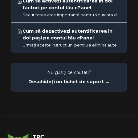
Cum să activezi autentificarea în doi
factori pe contul tău cPanel
Securitatea este importantă pentru siguranța datelor noastre. Vă recomandăm să activați autentificarea în doi pași...
Cum să dezactivezi autentificarea în
doi pași pe contul tău cPanel
Urmați aceste instrucțiuni pentru a elimina autentificarea cu doi factori din contul dvs. cPanel.1. Conectați-vă la...
Nu găsiți ce căutați?
Deschideți un tichet de suport →