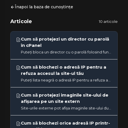
Înapoi la baza de cunoștințe
Articole
10 articole
Cum să protejezi un director cu parolă
în cPanel
Puteți bloca un director cu o parolă folosind funcția Directory Privacy din cPanel. 1. Conectați-vă la contul dvs....
Cum să blochezi o adresă IP pentru a
refuza accesul la site-ul tău
Puteți lista neagră o adresă IP pentru a refuza accesul la site-ul dvs.1. Conectați-vă la contul cPanel. 2. În...
Cum să protejezi imaginile site-ului de
afișarea pe un site extern
Site-urile externe pot afișa imaginile site-ului dumneavoastră, furând astfel lățimea de bandă. Puteți preveni acest...
Cum să blochezi orice adresă IP printr-