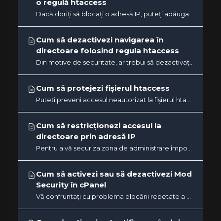
o regulă htaccess
Dacă doriți să blocați o adresă IP, puteți adăuga liniile de mai jos în fișierul dvs. htaccess. order allow, deny...
Cum să dezactivezi navigarea în
directoare folosind regula htaccess
Din motive de securitate, ar trebui să dezactivați navigarea prin directoare pe site-ul dvs., astfel încât nimeni să...
Cum să protejezi fișierul htaccess
Puteți preveni accesul neautorizat la fișierul htaccess adăugând această regulă în fișier: # .htaccess protection...
Cum să restricționezi accesul la
directoare prin adresă IP
Pentru a vă securiza zona de administrare împotriva hackerilor, ar trebui să permiteți accesul la directorul de...
Cum să activezi sau să dezactivezi Mod
Security în cPanel
Vă confruntați cu problema blocării repetate a adresei IP? Dacă răspunsul este da, este posibil ca acest lucru să se...