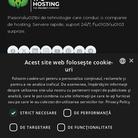
Pasiona\u021bi de tehnologie care conduc o companie
de hosting. Servere rapide, suport 24\/7, f\u0103r\u0103
surprize.
×
Acest site web folosește cookie-
GĂZDUIRE
uri
ENGLISH
Folosim cookie-uri pentru a personaliza conținutul, reclamele și
DOMENII & EMAIL
pentru a ne analiza traficul. De asemenea, împărtășim informații
GERMAN
despre utilizarea site-ului nostru cu partenerii noștri de publicitate și
analiză, care le pot combina cu alte informații pe care le-ați furnizat
UNELTE & SECURITATE
ROMANIAN
sau pe care le-au colectat din utilizarea serviciilor lor.
Privacy Policy
STRICT NECESARE
DE PERFORMANȚĂ
COMPANIE
DE TARGETARE
DE FUNCŢIONALITATE