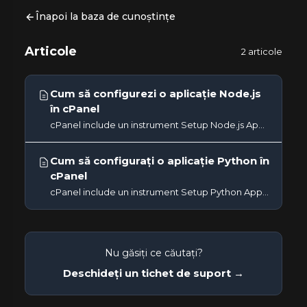
Înapoi la baza de cunoștințe
Articole
2 articole
Cum să configurezi o aplicație Node.js
în cPanel
cPanel include un instrument Setup Node.js App care vă permite să rulați aplicații Node.js pe contul dvs. de găzduire...
Cum să configurați o aplicație Python în
cPanel
cPanel include un instrument Setup Python App care rulează aplicații web Python folosind Passenger ca server de...
Nu găsiți ce căutați?
Deschideți un tichet de suport →