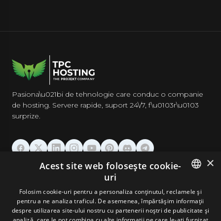
Pasiona\u021bi de tehnologie care conduc o companie
de hosting. Servere rapide, suport 24\/7, f\u0103r\u0103
surprize.
×
Acest site web folosește cookie-
GĂZDUIRE
uri
ENGLISH
Folosim cookie-uri pentru a personaliza conținutul, reclamele și
DOMENII & EMAIL
pentru a ne analiza traficul. De asemenea, împărtășim informații
GERMAN
despre utilizarea site-ului nostru cu partenerii noștri de publicitate și
analiză, care le pot combina cu alte informații pe care le-ați furnizat