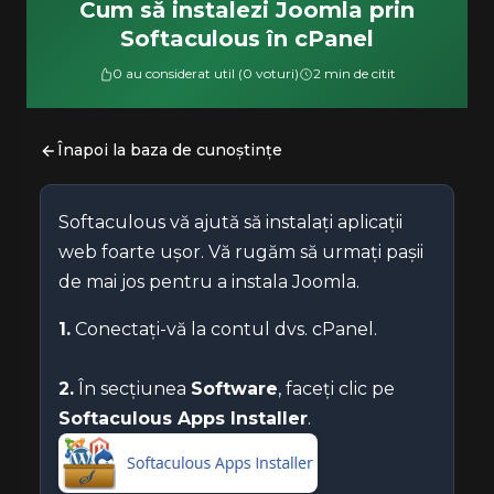
Cum să instalezi Joomla prin
Softaculous în cPanel
0 au considerat util (0 voturi)
2 min de citit
Înapoi la baza de cunoștințe
Softaculous vă ajută să instalați aplicații
web foarte ușor. Vă rugăm să urmați pașii
de mai jos pentru a instala Joomla.
1.
Conectați-vă la contul dvs. cPanel.
2.
În secțiunea
Software
, faceți clic pe
Softaculous Apps Installer
.