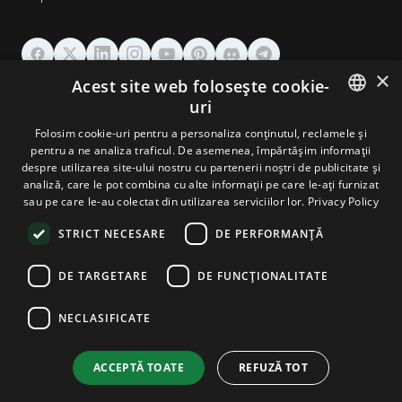
×
Acest site web folosește cookie-
GĂZDUIRE
uri
ENGLISH
Folosim cookie-uri pentru a personaliza conținutul, reclamele și
DOMENII & EMAIL
pentru a ne analiza traficul. De asemenea, împărtășim informații
GERMAN
despre utilizarea site-ului nostru cu partenerii noștri de publicitate și
analiză, care le pot combina cu alte informații pe care le-ați furnizat
UNELTE & SECURITATE
ROMANIAN
sau pe care le-au colectat din utilizarea serviciilor lor.
Privacy Policy
STRICT NECESARE
DE PERFORMANȚĂ
COMPANIE
DE TARGETARE
DE FUNCŢIONALITATE
NECLASIFICATE
Terms and Conditions
Privacy Policy
Cookie Policy
Imprint
Disclaimer
Copyright © 2026 TPC Hosting. Toate drepturile rezervate.
ACCEPTĂ TOATE
REFUZĂ TOT