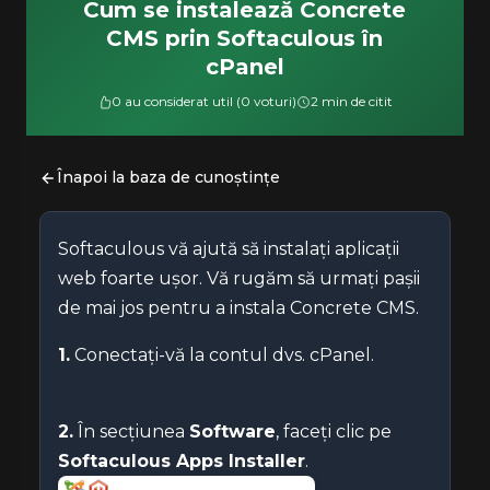
Cum se instalează Concrete
CMS prin Softaculous în
cPanel
0 au considerat util (0 voturi)
2 min de citit
Înapoi la baza de cunoștințe
Softaculous vă ajută să instalați aplicații
web foarte ușor. Vă rugăm să urmați pașii
de mai jos pentru a instala Concrete CMS.
1.
Conectați-vă la contul dvs. cPanel.
2.
În secțiunea
Software
, faceți clic pe
Softaculous Apps Installer
.