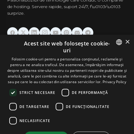
Pasiona\u021bi de tehnologie care conduc o companie
de hosting. Servere rapide, suport 24\/7, f\u0103r\u0103
surprize.
×
Acest site web folosește cookie-
GĂZDUIRE
uri
ENGLISH
Folosim cookie-uri pentru a personaliza conținutul, reclamele și
DOMENII & EMAIL
pentru a ne analiza traficul. De asemenea, împărtășim informații
GERMAN
despre utilizarea site-ului nostru cu partenerii noștri de publicitate și
analiză, care le pot combina cu alte informații pe care le-ați furnizat
UNELTE & SECURITATE
ROMANIAN
sau pe care le-au colectat din utilizarea serviciilor lor.
Privacy Policy
STRICT NECESARE
DE PERFORMANȚĂ
COMPANIE
DE TARGETARE
DE FUNCŢIONALITATE
NECLASIFICATE
Terms and Conditions
Privacy Policy
Cookie Policy
Imprint
Disclaimer
Copyright © 2026 TPC Hosting. Toate drepturile rezervate.