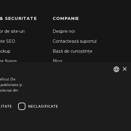
 & SECURITATE
COMPANIE
r de site-uri
Despre noi
nte SEO
Contactează suportul
ackup
Bază de cunoștințe
e fișiere
Blog
×
d Backup
aficul. De
 Sitelock
publicitate și
ENGLISH
colectat din
GERMAN
ROMANIAN
ITATE
NECLASIFICATE