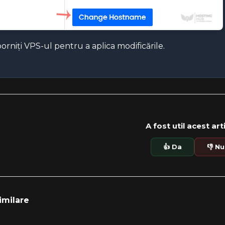
rniți VPS-ul pentru a aplica modificările.
A fost util acest art
👍 Da
👎 Nu
imilare