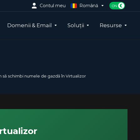
Contul meu
Română
Domenii & Email
Soluții
Resurse
 să schimbi numele de gazdă în Virtualizor
tualizor