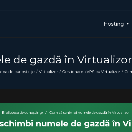
Hosting
 de gazdă în Virtualizor
teca de cunoștințe
Virtualizor
Gestionarea VPS cu Virtualizor
Cum
Biblioteca de cunoștințe
/
Cum să schimbi numele de gazdă în Virtualizor
schimbi numele de gazdă în Vir