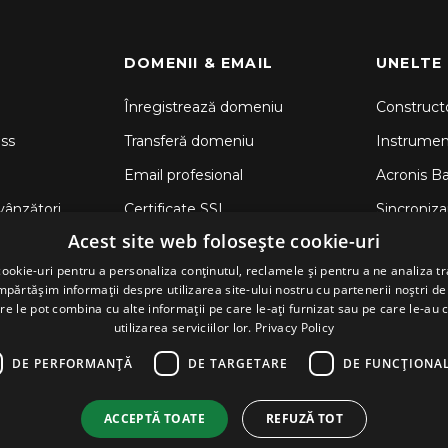
DOMENII & EMAIL
UNELTE
Înregistrează domeniu
Constructo
ss
Transferă domeniu
Instrume
Email profesional
Acronis B
vânzători
Certificate SSL
Sincronizar
Acest site web folosește cookie-uri
CodeGuar
ookie-uri pentru a personaliza conținutul, reclamele și pentru a ne analiza tr
Securitate
ărtășim informații despre utilizarea site-ului nostru cu partenerii noștri de 
re le pot combina cu alte informații pe care le-ați furnizat sau pe care le-au 
utilizarea serviciilor lor.
Privacy Policy
DE PERFORMANȚĂ
DE TARGETARE
DE FUNCŢIONAL
ACCEPTĂ TOATE
REFUZĂ TOT