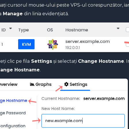
asați cursorul mouse-ului peste VPS-ul corespunzător, iar ac
a
Manage
din linia evidențiată.
ți clic pe fila
Settings
și selectați
Change Hostname
. 
ange Hostname
.