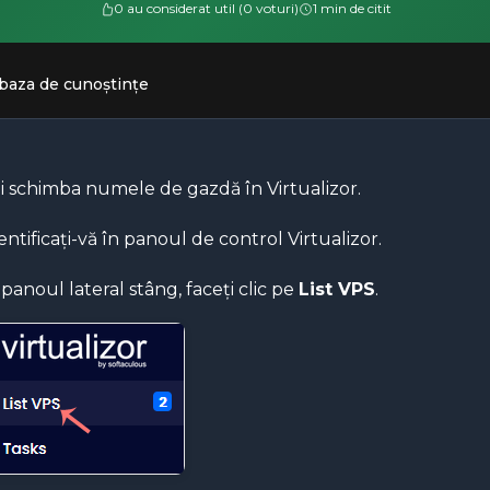
0 au considerat util (0 voturi)
1 min de citit
 baza de cunoștințe
i schimba numele de gazdă în Virtualizor.
entificați-vă în panoul de control Virtualizor.
 panoul lateral stâng, faceți clic pe
List VPS
.