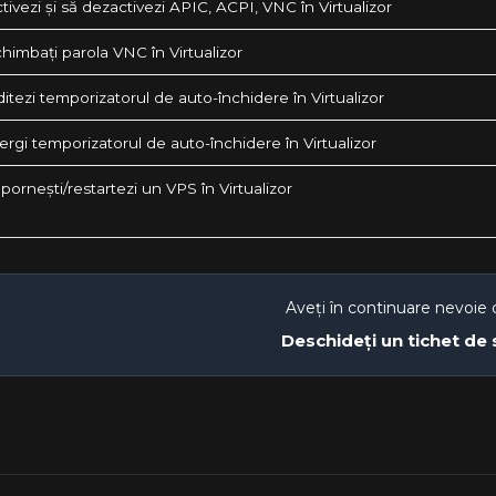
ivezi și să dezactivezi APIC, ACPI, VNC în Virtualizor
himbați parola VNC în Virtualizor
tezi temporizatorul de auto-închidere în Virtualizor
rgi temporizatorul de auto-închidere în Virtualizor
ornești/restartezi un VPS în Virtualizor
Aveți în continuare nevoie 
Deschideți un tichet de