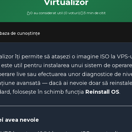
Virtualizor
0 au considerat util (0 voturi)
3 min de citit
 baza de cunoștințe
alizor îți permite să atașezi o imagine ISO la VPS-
 este util pentru instalarea unui sistem de operar
erare live sau efectuarea unor diagnostice de niv
țiune avansată — dacă ai nevoie doar să reinstal
ard, folosește în schimb funcția
Reinstall OS
.
ei avea nevoie