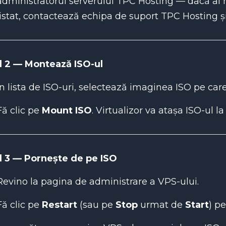
administratorul serverului TPC Hosting — dacă ai n
listat, contactează echipa de suport TPC Hosting și
l 2 — Montează ISO-ul
În lista de ISO-uri, selectează imaginea ISO pe care
Fă clic pe
Mount ISO
. Virtualizor va atașa ISO-ul 
l 3 — Pornește de pe ISO
Revino la pagina de administrare a VPS-ului.
Fă clic pe
Restart
(sau pe
Stop
urmat de
Start
) p