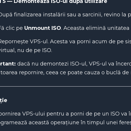
l 5 — Demontează ISO-ul după utilizare
După finalizarea instalării sau a sarcinii, revino la
Fă clic pe
Unmount ISO
. Aceasta elimină unitate
Repornește VPS-ul. Acesta va porni acum de pe sis
virtual, nu de pe ISO.
rtant:
dacă nu demontezi ISO-ul, VPS-ul va încerc
oarea repornire, ceea ce poate cauza o buclă de r
ție
ornirea VPS-ului pentru a porni de pe un ISO va înt
gramează această operațiune în timpul unei fere