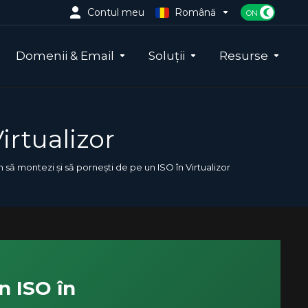
Contul meu
Română
Domenii & Email
Soluții
Resurse
irtualizor
să montezi și să pornești de pe un ISO în Virtualizor
n ISO în