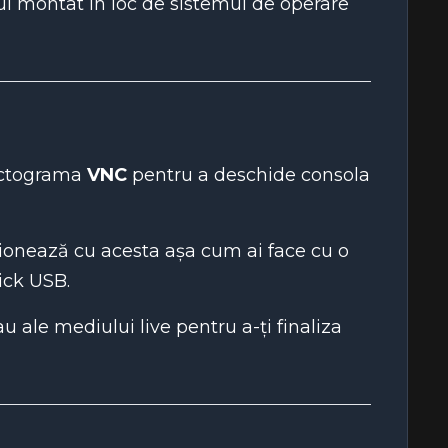
ul montat în loc de sistemul de operare
pictograma
VNC
pentru a deschide consola
ționează cu acesta așa cum ai face cu o
ick USB.
 ale mediului live pentru a-ți finaliza