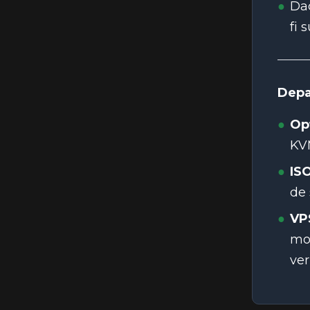
Dac
fi 
Depa
Opț
KVM
ISO
de 
VPS
mon
ver