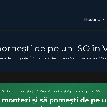
Hosting
ornești de pe un ISO în V
teca de cunoștințe
Virtualizor
Gestionarea VPS cu Virtualizor
Cum 
Biblioteca de cunoștințe
/
Cum să montezi și să pornești de pe un ISO în...
montezi și să pornești de pe u