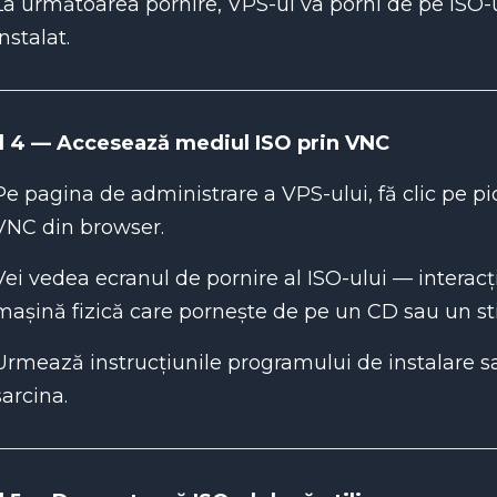
La următoarea pornire, VPS-ul va porni de pe ISO-
instalat.
l 4 — Accesează mediul ISO prin VNC
Pe pagina de administrare a VPS-ului, fă clic pe 
VNC din browser.
Vei vedea ecranul de pornire al ISO-ului — interac
mașină fizică care pornește de pe un CD sau un st
Urmează instrucțiunile programului de instalare sau
sarcina.