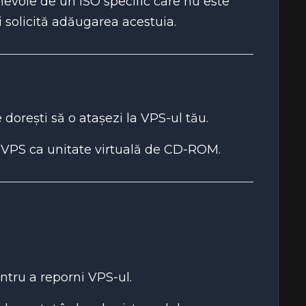
evoie de un ISO specific care nu este
 solicită adăugarea acestuia.
 dorești să o atașezi la VPS-ul tău.
la VPS ca unitate virtuală de CD-ROM.
entru a reporni VPS-ul.