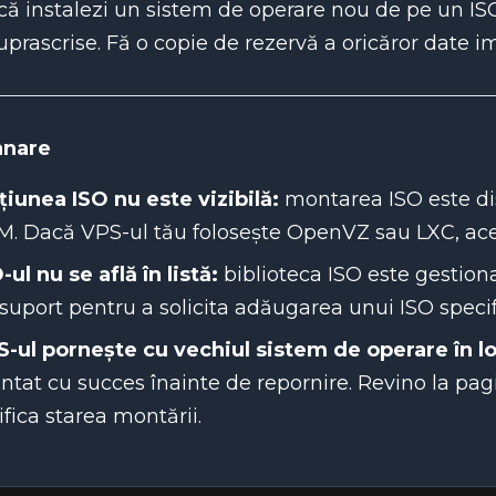
ă instalezi un sistem de operare nou de pe un ISO,
suprascrise. Fă o copie de rezervă a oricăror date 
nare
iunea ISO nu este vizibilă:
montarea ISO este di
. Dacă VPS-ul tău folosește OpenVZ sau LXC, acea
-ul nu se află în listă:
biblioteca ISO este gestio
suport pentru a solicita adăugarea unui ISO specif
-ul pornește cu vechiul sistem de operare în l
tat cu succes înainte de repornire. Revino la pag
ifica starea montării.