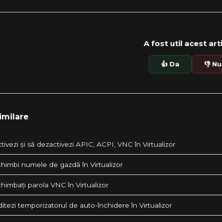
A fost util acest art
👍 Da
👎 Nu
imilare
ivezi și să dezactivezi APIC, ACPI, VNC în Virtualizor
himbi numele de gazdă în Virtualizor
himbați parola VNC în Virtualizor
tezi temporizatorul de auto-închidere în Virtualizor